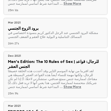
Show More
المداعبة شرط أساسي لممارسة جنس ...
25m 16s
Mar 2021
برود الزوج الجنسي
‏مشكلة البرود الجنسي عند الرجل الدكتور كريم بنسودة اختصاصي في
المسالك التناسلية و البولية علاج العقم و الضعف الجنسي
26m 27s
Dec 2021
Men’s Edition: The 10 Rules of Sex | للرجال: قواعد
الجنس العشر
‏لقد اقتربنا من نهاية الموسم الثاني وقد أعددت هذه الحلقة خصيصًا
للرجال، ولكنها مهمة للنساء أيضاً.هذه القواعد العشر البسيطة هي
مفتاحك لممارسة جنس ممتع.صدقني، ستشكرني لاحقًا. 1) إذا لم تكن
شريكتك متحمسة لممارسة الجنس، هذا يعني أنها لا تريد فعل ذلك.2)
Show More
المداعبة شرط أساسي لممارسة جنس ...
25m 19s
Mar 2021