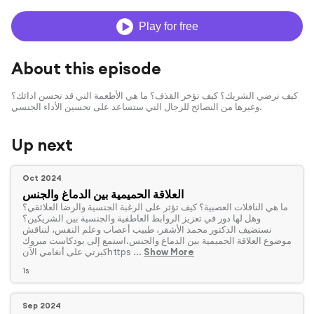
Play for free
About this episode
كيف ترضي الشريك؟ كيف تؤخر القذف؟ ما هي الأطعمة التي قد تحسن ادائك؟
وغيرها من النصائح للرجال التي ستساعد على تحسين الأداء الجنسي.
Up next
Oct 2024
العلاقة الحميمية بين الدماغ والجنس
‏ما هي الناقلات العصبية؟ كيف تؤثر على الرغبة الجنسية والرضا العلائقي؟
وهل لها دور في تعزيز الروابط العاطفية والجنسية بين الشريكين؟
نستضيف الدكتور محمد الأشقر، طبيب أعصاب وعلم النفس، لنناقش
موضوع العلاقة الحميمية بين الدماغ والجنس.استمع إلى بودكاست مبروك
Show More
كبرتي على أنغامي الآنhttps ...
1s
Sep 2024