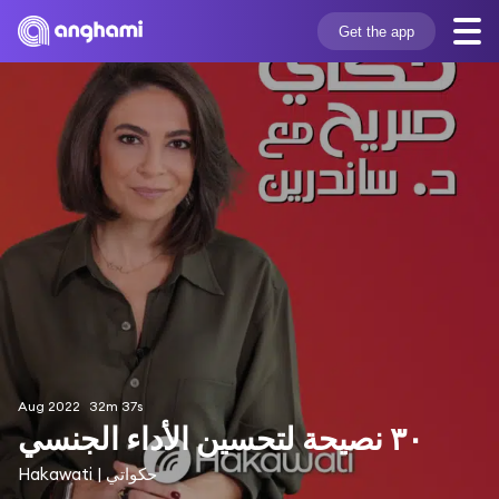
Get the app
Aug 2022
32m 37s
٣٠ نصيحة لتحسين الأداء الجنسي
Hakawati | حكواتي