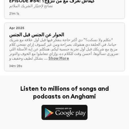
EPISODE #54: كيفاش نعرف مع من نتزوّج؟
‏نصائح لإختيّار الشريك الملائم
21m 1s
Apr 2025
الحوار عن الجنس قبل الجنس
‏“نتكلم ولا نسكت؟” دي أكتر حاجة بنفكر فيها قبل أول علاقة مع شريك
حياتنا. في الحلقة دي هنقولك بصراحة ومن غير كسوف إزاي تفتحي كلام
مريح مع شريكك قبل أول تجربة جنسية ليكم. هنتكلم عن إيه الأسئلة اللي
ضروري تسألوها، أحسن وقت للكلام ده، وإزاي تتعاملوا مع الخوف والتوتر
Show More
بشكل لطيف وخفيف و ...
34m 28s
Listen to millions of songs and
podcasts on Anghami