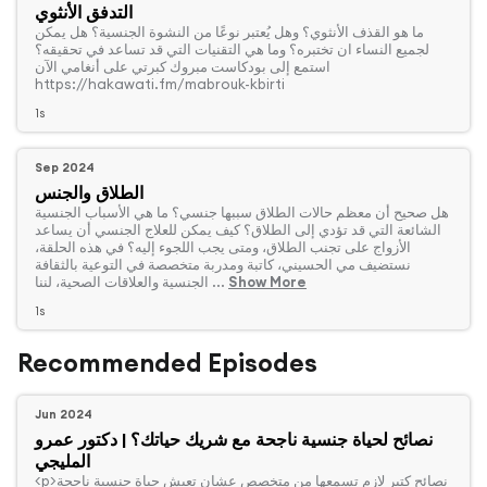
التدفق الأنثوي
‏ما هو القذف الأنثوي؟ وهل يُعتبر نوعًا من النشوة الجنسية؟ هل يمكن
لجميع النساء ان تختبره؟ وما هي التقنيات التي قد تساعد في تحقيقه؟
استمع إلى بودكاست مبروك كبرتي على أنغامي الآن
https://hakawati.fm/mabrouk-kbirti
1s
Sep 2024
الطلاق والجنس
‏هل صحيح أن معظم حالات الطلاق سببها جنسي؟ ما هي الأسباب الجنسية
الشائعة التي قد تؤدي إلى الطلاق؟ كيف يمكن للعلاج الجنسي أن يساعد
الأزواج على تجنب الطلاق، ومتى يجب اللجوء إليه؟ في هذه الحلقة،
نستضيف مي الحسيني، كاتبة ومدربة متخصصة في التوعية بالثقافة
Show More
الجنسية والعلاقات الصحية، لننا ...
1s
Recommended Episodes
Jun 2024
نصائح لحياة جنسية ناجحة مع شريك حياتك؟ | دكتور عمرو
المليجي