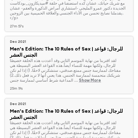
مع شريك حياتك، عشان كده استضفنا في حلقة #ميديكازون_بودكاست
الجديدة دكتور عمرو المليجي -استشاري أمراض الذكورة والعقم- عشان
يقدملنا نصايح تحسن من الأداء الجنسي والعلاقة الحميمية بين الزوجين.
</p>
27m 57s
Dec 2021
Men’s Edition: The 10 Rules of Sex | للرجال: قواعد
الجنس العشر
‏لقد اقتربنا من نهاية الموسم الثاني وقد أعددت هذه الحلقة خصيصًا
للرجال، ولكنها مهمة للنساء أيضاً.هذه القواعد العشر البسيطة هي
مفتاحك لممارسة جنس ممتع.صدقني، ستشكرني لاحقًا. 1) إذا لم تكن
شريكتك متحمسة لممارسة الجنس، هذا يعني أنها لا تريد فعل ذلك.2)
Show More
المداعبة شرط أساسي لممارسة جنس ...
25m 19s
Dec 2021
Men’s Edition: The 10 Rules of Sex | للرجال: قواعد
الجنس العشر
‏لقد اقتربنا من نهاية الموسم الثاني وقد أعددت هذه الحلقة خصيصًا
للرجال، ولكنها مهمة للنساء أيضاً.هذه القواعد العشر البسيطة هي
مفتاحك لممارسة جنس ممتع.صدقني، ستشكرني لاحقًا. 1) إذا لم تكن
شريكتك متحمسة لممارسة الجنس، هذا يعني أنها لا تريد فعل ذلك.2)