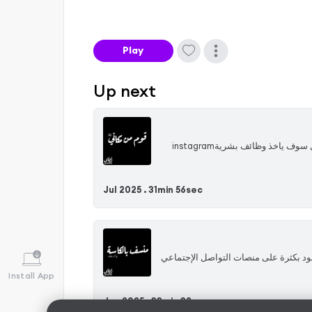
Play
Up next
‏الحلقة العاشرة من الموسم الرابع من تطلي بودكاستتقديم احمد السقا عمان - الأردنتحدثنا انا وصديقي احمد مبروك عن تاثير الذكاء الاصطناعي على حياتناوهل سوف ياخذ وظائف بشريةinstagram
Jul 2025 .
31min 56sec
جود بكثرة على منصات التواصل الإجتماعي
Install App
Jun 2025 .
33min 38sec