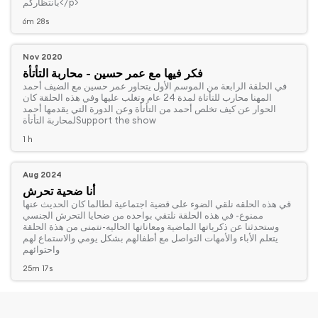
بانتظاركم</p>
6m 28s
Nov 2020
فكر فيها مع عمر حسين - محاربة التأتأة
‏في الحلقة الرابعة من الموسم الأول يتحاور عمر حسين مع الضيف أحمد
المهنا محارب للتأتاة لمدة 24 عام وتغلب عليها وفي هذه الحلقة كان
الحوار عن كيف تخلص أحمد من التأتأة وعن الدورة التي يقدمها أحمد
لمحاربة التأتأةSupport the show
1 h
Aug 2024
أنا ضحية تحرش
‏قي هذه الحلقه نلقي الضوء على قضية اجتماعية لطالما كان الحديث عنها
ممنوع- في هذه الحلقة نلتقي بواحده من ضحايا التحرش الجنسي
وستحدثنا عن ذكرياتها الماضية ومعاناتها الحاليه-نتمنى من هذة الحلقة
يتعلم الأباء والأمهات التواصل مع أطفالهم بشكل يومي والاستماع لهم
واحتوائهم
25m 17s