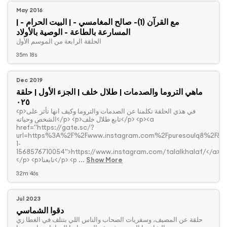
May 2016
| مع القرآن (1)- صالح المغامسي - | البيت الحرام -
المسارعة بالطاعة - الوصية بالأولاد
‏الحلقة الرابعة من الموسم الأول
35m 18s
Dec 2019
ماهي التروما والصدمات | طلال خلف | الجزء الأول | حلقة
٠٢٥
الشخص وحياته</p> <p>تابع طلال خلف</p> <p><a
href="https://gate.sc/?
url=https%3A%2F%2Fwww.instagram.com%2Fpuresoulq8%2F&a
1-
1568576710054">https://www.instagram.com/talalkhalaf/</a>
Show More
</p> <p>تابعنا</p> <p ...
32m 46s
Jul 2023
دقوا الشماسي
‏حلقة عن المصيف، وسفريات الصحاب والناس اللي بتتلف في الغطا زي