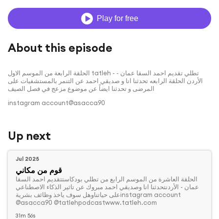
Play for free
About this episode
الحلقة الرابعة من الموسم الاول tatleh - تطلي تقديم احمد السقا عمان -
الأردن الحلقة الرابعه تحدثنا انا و صديقي احمد عن التنمر بالمستشفيات على
المرضى و تحدثنا ايضاً عن موضوع مزعج في فصل الصيف
instagram account@asacca90
Up next
Jul 2025
قوم من مكاني
‏الحلقة العاشرة من الموسم الرابع من تطلي بودكاستتقديم احمد السقا
عمان - الأردنتحدثنا انا وصديقي احمد مبروك عن تاثير الذكاء الاصطناعي
على حياتناوهل سوف ياخذ وظائف بشريةinstagram account
@asacca90 @tatlehpodcastwww.tatleh.com
31m 56s