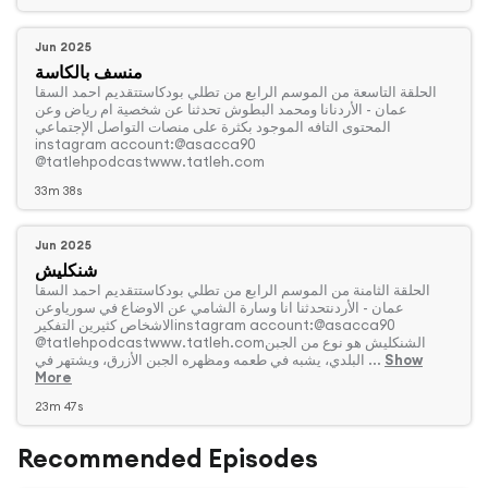
Jun 2025
منسف بالكاسة
‏الحلقة التاسعة من الموسم الرابع من تطلي بودكاستتقديم احمد السقا
عمان - الأردنانا ومحمد البطوش تحدثنا عن شخصية ام رياض وعن
المحتوى التافه الموجود بكثرة على منصات التواصل الإجتماعي
instagram account:@asacca90
@tatlehpodcastwww.tatleh.com
33m 38s
Jun 2025
شنكليش
‏الحلقة الثامنة من الموسم الرابع من تطلي بودكاستتقديم احمد السقا
عمان - الأردنتحدثنا انا وسارة الشامي عن الاوضاع في سورياوعن
الاشخاص كثيرين التفكيرinstagram account:@asacca90
@tatlehpodcastwww.tatleh.comالشنكليش هو نوع من الجبن
Show
البلدي، يشبه في طعمه ومظهره الجبن الأزرق، ويشتهر في ...
More
23m 47s
Recommended Episodes