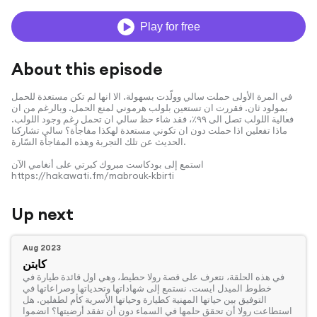
Play for free
About this episode
في المرة الأولى حملت سالي وولّدت بسهولة. الا انها لم تكن مستعدة للحمل
بمولود ثان. فقررت ان تستعين بلولب هرموني لمنع الحمل. وبالرغم من ان
فعالية اللولب تصل الى ٩٩٪؜، فقد شاء حظ سالي ان تحمل رغم وجود اللولب.
ماذا تفعلين اذا حملت دون ان تكوني مستعدة لهكذا مفاجأة؟ سالي تشاركنا
الحديث عن تلك التجربة وهذه المفاجأة السّارة.
استمع إلى بودكاست مبروك كبرتي على أنغامي الآن
https://hakawati.fm/mabrouk-kbirti
Up next
Aug 2023
كابتن
‏في هذه الحلقة، نتعرف على قصة رولا حطيط، وهي اول قائدة طيارة في
خطوط الميدل ايست. نستمع إلى شهاداتها وتحدياتها وصراعاتها في
التوفيق بين حياتها المهنية كطيارة وحياتها الأسرية كأم لطفلين. هل
استطاعت رولا أن تحقق حلمها في السماء دون أن تفقد أرضيتها؟ انضموا