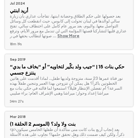
Jul 2024
أريد ابنتي
‏بعد حصولها على حكم الطلاق وحضانة ابنتها، تفاجأت عذاري بأن زيارة
سالي لوالدها في لبنان تحولت إلى كابوس، حيث انقطعت كل وسائل
التواصل معها. واليوم، بعد مرور عام كامل على اختطاف سالي، تفتح
عذاري قلبها لتشاركنا قصتها المؤلمة التي لن تندمل مع مرور الأيام، وترفع
Show More
صوتها لتطالب بحقها في ر ...
18m 19s
Sep 2019
“حكي بنات 15 | “جيب ولد بكّير لتخاويه” أو “بخاف ما بدي
ينتزع جسمي
‏نور فتاة عمرها 23 سنة، متزوجة ولديها طفل.. لماذا أقدمت على هاتين
الخطوتين باكراً؟ هل يمكن أن تتزوجن بهذا العمر وتنجبن طفلاً بهذه
السرعة؟ أم تفضلن الإنتظار قليلاً؟ استمعوا لما قالته في حكي بنات مع
ميراشا إعداد وحوار: ميراشا وهبي الإشراف العام: براء صليبي
34m 27s
Mar 2018
بنت ولا ولد؟ (الموسم 2 الحلقة 1)
ذكراً. ولكن كيف ضمنت ذلك وهل تحقق حلمها؟ نجاوب على هذه الأسئلة