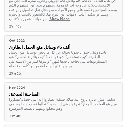
‏في هذه الحلقة أحدثكم كأم وأنقل لكم تجربتي وتجربة سارة السباعي مع
الأمومة.نتحدّث عن وجه آخر للأمومة، ومفهوم بعيد عن المفهوم الذي
وضعه المجتمع وعمّمه على جميع الأمهات، من خلال نقل تفاصيل ومواقف
ومشاعر تتكتم أغلب الأمهات عن البوح بها، كالشعور بالذنب والحيرة
Show More
وأحيانا الشعور بالاكتئاب ...
21m 10s
Oct 2022
ألف باء وسائل منع الحمل الطارئ
‏عايدة وليلى حبوا ياخدونا بجولة عن كل ما يخص بوسائل منع الحمل
الطارئة. كيف تستخدم؟ شو فوائدها؟ كيف بتأثر عالجسم؟ شو
السيناريوهات يلي بحاجة ناخدها فيهن؟ وغيرها كتير من الأسئلة يلي
بجاوبوا عليها بهالحلقة من بودكاست فاصلة
25m 26s
Nov 2024
!الصاحبة الجدعة
‏سلمى مش عايزة تروح عيد ميلاد چميلة! تفتكروا إيه اللي حصل؟تفتكروا
مين هو الصاحب الجدع؟ تعرفوا يعني إيه حدود؟ تعالوا نسمع ماما وسلمى
وهم بيحكوا ونفهم بالظبط الموضوع.
12m 41s