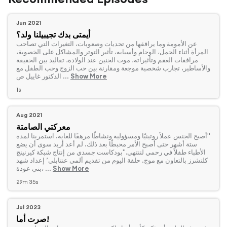
Jun 2021
أيمتى بدك تجيبيلنا ولد؟
‏عن الأمومة وما يرافقها من تحديات وصعوبات، التغيرات التي تصاحب
المرأة أثناء الحمل، الوحام وأسبابه، تأثير التوتر والمشاكل على الخصوبة،
مرافقات العقم وتأثيراته، موت الجنين عند الولادة، تقاليد بين الحقيقة
والأساطير، تجارب شخصية موجعة ومقارنة بين حب الزوج وحب الطفل مع
Show More
الدكتور غاييل ص ...
1s
Aug 2021
معركتي الصامتة
‏"أصبح الجنس عملاً روتينيًا ومسؤولية ونشاطًا مرهقًا للغاية. استمرينا لمدة
ستة أشهر حتى أصبح الأمر محبطًا بعد ذلك. لم أعد أريد سوى أن يضع
الأطباء طفلاً في رحمي لننتهي."بودكاست جسدي من إنتاج شبكة كيرنينج
كلتشرز بالتعاون مع موج. حلقة اليوم من تقديم ألمى عنتابلي٬ إعداد شهد
Show More
بني عودة، ...
29m 35s
Jul 2023
صرت أما!