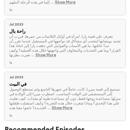
Show More
إلينا في هذه الرحلة الملهم ...
1s
Jul 2023
راحة بال
‏نتعرف على قصة يارا، امرأة في أوائل الثلاثينات من عمرها، قررت أن
تجمد بويضاتها لتتجنب أي مشاكل قد تواجهها في المستقبل عندما تقرر أن
تبدأ عائلتها. ما هي الأسباب والعوامل التي دفعت يارا إلى اتخاذ هذا
القرار؟ وما هي التحديات والمخاوف التي واجهتها خلال هذه العملية؟ وكيف
Show More
تغيرت نظرتها ...
1s
Jul 2023
في البيت
‏نستمع إلى قصة ميرزا، كانت حاملاً في شهرها التاسع ولم تستطع الوصول
إلى المستشفى في الوقت المناسب. اضطرت ميرزا إلى الولادة في
منزلها بمساعدة زوجها فقط، دون أي مساعدة طبية أو معدات. كيف تغلبت
على هذا التحدي؟ وماذا شعرت خلال هذه التجربة؟ وكيف استقبلت طفلتها
Show More
الجديدة؟ تابعوا معنا هذه ...
1s
Recommended Episodes