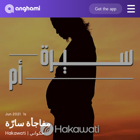
Get the app
Jun 2021
1s
مفاجأة سارّة
Hakawati | حكواتي