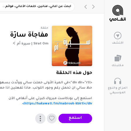
حلقة
مفاجأة سارّة
اكتشف
Sirat Om | سيرة أم
مكتبتك
حول هذه الحلقة
حظ سالي ان تحمل رغم وجود اللولب. ماذا تفعلين اذا حم
المزاج والنوع
الموسيقي
استمع إلى بودكاست مبروك كبرتي على أنغامي الآن
https://hakawati.fm/mabrouk-kbirti</div>
استمع