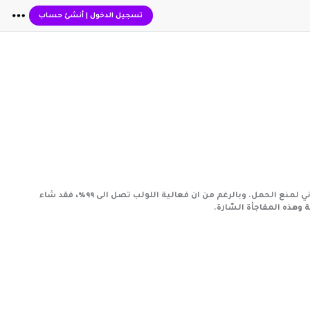
تسجيل الدخول
|
أنشئ حساب
<div dir="rtl">في المرة الأولى حملت سالي وولّدت بسهولة. الا انها لم تكن مستعدة للحمل بمولود ثان. فقررت ان تستعين بلولب هرموني لمنع الحمل. وبالرغم من ان فعالية اللولب تصل الى ٩٩٪؜، فقد شاء
وهذه المفاجأة السّارة.