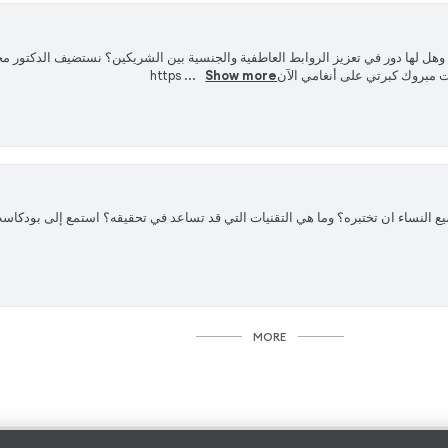
ي؟ وهل لها دور في تعزيز الروابط العاطفية والجنسية بين الشريكين؟ نستضيف الدكتور
 كبرتي على أنغامي الآنhttps ...
Show more
جميع النساء ان تختبره؟ وما هي التقنيات التي قد تساعد في تحقيقه؟ استمع إلى بودكا
MORE