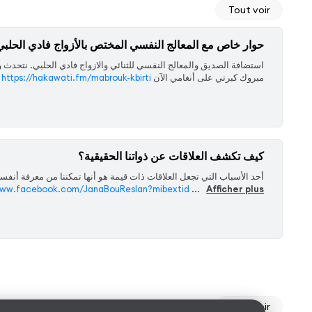
Tout voir
حوار خاص مع المعالج النفسي المختص بالأزواج فادي الحلبي
‏استضافة الصديق والمعالج النفسي للثنائي والازواج فادي الحلبي. نتحد
مبروك كبرتي على أنغامي الآن
https://hakawati.fm/mabrouk-kbirti
كيف تكشف العلاقات عن ذواتنا الحقيقية؟
‏أحد الأسباب التي تجعل العلاقات ذات قيمة هو أنها تمكننا من معرفة أنفس
/www.facebook.com/JanaBouReslan?mibextid
...
Afficher plus
Tout voir