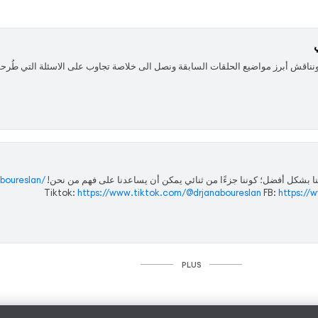
ث ونناقش أبرز مواضيع الحلقات السابقة ونصل الى خلاصة تجاوب على الاسئلة التي طُر
نا بشكل أفضل؛ كوننا جزءًا من ثنائي يمكن أن يساعدنا على فهم من نحن! IG:
boureslan/
Tiktok:
https://www.tiktok.com/@drjanaboureslan
FB:
https:/
PLUS