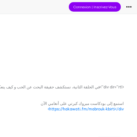
Connexion
|
Inscrivez-Vous
<div dir="rtl">في الحلقة الثانية، نستكشف حقيقة البحث عن الحب و كيف ينعكس في خياراتنا. هل فعلا اننا نختار من يسعدنا في العلاقات؟
استمع إلى بودكاست مبروك كبرتي على أنغامي الآن
https://hakawati.fm/mabrouk-kbirti</div>