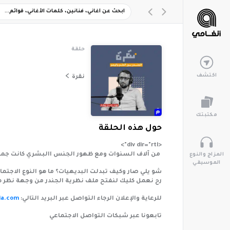
حلقة
اكتشف
نقرة
مكتبتك
حول هذه الحلقة
<div dir="rtl">
من آلاف السنوات ومع ظهور الجنس االبشري كانت جميع ال
المزاج والنوع
الموسيقي
شو يلي صار وكيف تبدلت البديهيات؟ ما هو النوع الاجتما
رح نعمل كليك لنفتح ملف نظرية الجندر من وجهة نظر ط
للرعاية والإعلان الرجاء التواصل عبر البريد التالي:
ia.com
تابعونا عبر شبكات التواصل الاجتماعي