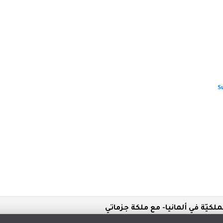
S
ملكيّة في ألمانيا- مع ملكة جزماتي
ب ايها التجربة الأصعب؟ وماهي حكاية ملكة بين الادوار الثلاثة ؟ وماهو تحدي كل 