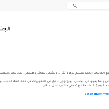
الجندر.. بين العلم والو
كائنات الحية تقسم لذكر وأنثى … وبشكل تلقائي وطبيعي الكل بكبر وبيصير الر
عي وبما يفرق عن الجنس البيولوجي .. هل هي التغييرات هي فعلا انقاذ للانساني
بية وبرؤية علمية مع ضيفي دكتور باسل بيطار
ads@tanwenmed