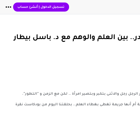
تسجيل الدخول
|
أنشئ حساب
هم مع د. باسل بيطار
جل رجل والاثنى بتكبر وبتصير امرأة … لكن مع الزمن و "التطور".
ة أم أنها جريمة تغطى بغطاء العلم.. بحلقتنا اليوم من بودكاست نقرة