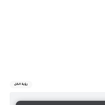
رؤية الكل
دور بالنسبة لها؟ وبما ان لكل طبق حكاية ،ترى ماهي حكاية "الكبة" ،