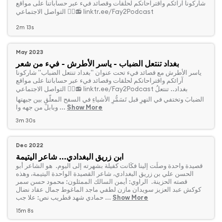
شاركونا آرائكم واقتراحاتكم لحلقات وقصائد فيء عبر حساباتنا على مواقع
التواصل الاجتماعي 👇🏻📻 linktr.ee/Fay2Podcast
2m 13s
May 2023
بغداد تنتعل الضباب - ياسر الأطرش - فيء من شعر
‏ياسر الأطرش مع قصائد فيء تحت عنوان "بغداد تنتعل الضباب" شاركونا
آرائكم واقتراحاتكم لحلقات وقصائد فيء عبر حساباتنا على مواقع
التواصل الاجتماعي 👇🏻📻 linktr.ee/Fay2Podcast بغداد.. تنتعلُ
الضبابَ وتختفي في النهرِ قبل تَسَمُّرِ الأشياءِ في السفح المعلّقِ بين جبهتها
Show More
وبابلَ من جهه وا ...
3m 30s
Dec 2022
ابن زريق البغدادي... شاعر اليتيمة
‏قصيدة واحدة وصلَت إلينا فكَانت كفيلة بشهرته إلى اليوم. هو الشاعر أبو
الحسن علي بن زريق البغدادي، شاعر القصيدة الواحدة اليتيمة، وهذه
قصته الحزينة. الراوي: أيمن السالك الممثلون: محمود حسن سمر
كوكش عبد العزيز سويدان مازن لطفي ماجد الماغوط جمال عقاد نضال
Show More
حمادي شهد قطريب نص: علا جب ...
15m 8s