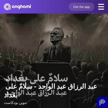
Get the app
Sep 2023
10m 14s
عبد الرزاق عبد الواحد - سلامٌ على 
بغداد
تنوين بودكاست