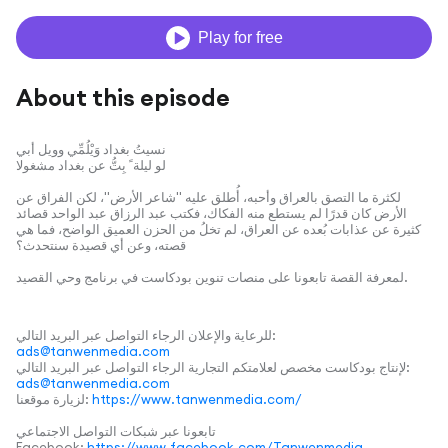
Play for free
About this episode
نسيتُ بغداد وَيْلُمِّي وويل أبي
لو ليلة ً بِتُّ عن بغداد مشغولا
لكثرة ما التصق بالعراق وأحبه، أُطلق عليه "شاعر الأرض"، لكن الفراق عن
الأرض كان قدرًا لم يستطع منه الفكاك، فكتب عبد الرزاق عبد الواحد قصائد
كثيرة عن عذابات بُعده عن العراق، لم تخلُ من الحزن العميق الواضح، فما هي
قصته، وعن أي قصيدة سنتحدث؟
لمعرفة القصة تابعونا على منصات تنوين بودكاست في برنامج وحي القصيد.
للرعاية والإعلان الرجاء التواصل عبر البريد التالي:
ads@tanwenmedia.com
لإنتاج بودكاست مخصص لعلامتكم التجارية الرجاء التواصل عبر البريد التالي:
ads@tanwenmedia.com
https://www.tanwenmedia.com/
لزيارة موقعنا:
تابعونا عبر شبكات التواصل الاجتماعي
Facebook:
https://www.facebook.com/Tanwenmedia