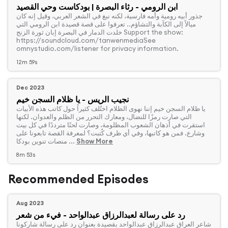
ابن الرومي - رثاء البصرة | بودكاست وحي القصيد
‏ جذور أبيه رومية وأمه فارسية، لكنه نبغ في الشعر العربي، وقيل إنه كان
ميالاً إلى الكآبة والتشاؤم.. تعرفوا على قصة قصيدة ابن الرومي التي
خلدت الدمار في البصرة إبان ثورة الزنج Support the show:
https://soundcloud.com/tanwenmediaSee
omnystudio.com/listener for privacy information.
12m 59s
Dec 2023
نجيب الريس - يا ظلام السجن خيم
‏ يا ظلام السجن خيم إننا نهوى الظلام اختُلف كثيراً حول كاتب هذه الأبيات
التي صارت رمزًا للنضال، ومعارك التحرر من الظلم والعدوان. لكنها
استقرت في أذهان الشعوب المظلومة، وصارت لحنًا مترددًا في كل بيت
وشارع. فمن هو كاتبها، وفي أي ظرف كُتبت؟ لمعرفة القصة تابعونا على
Show More
منصات تنوين بودكا ...
8m 53s
Recommended Episodes
Aug 2023
رد على رسالة لعبدالرزاق عبدالواحد - فيء من شعر
‏شاعر العراق عبدالرزاق عبدالواحد بقصيدة بعنوان رد على رسالة شاركونا