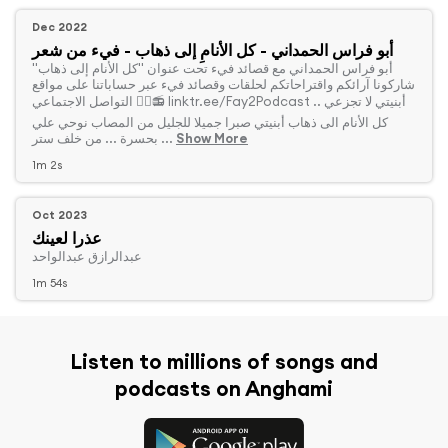
Dec 2022
أبو فراس الحمداني - كل الأنامِ إلى ذهاب - فيء من شعر
‏أبو فراس الحمداني مع قصائد فيء تحت عنوان "كل الأنام إلى ذهاب"
شاركونا آرائكم واقتراحاتكم لحلقات وقصائد فيء عبر حساباتنا على مواقع
التواصل الاجتماعي 👇🏻📻 linktr.ee/Fay2Podcast أبنيتي لا تجزعي ..
كل الأنام الى ذهاب أبنيتي صبرا جميلا للجليل من المصاب نوحي علي
Show More
بحسرة ... من خلف ستر ...
1m 2s
Oct 2023
عذرا لعينك
‏عبدالرازق عبدالواحد
1m 54s
Listen to millions of songs and
podcasts on Anghami