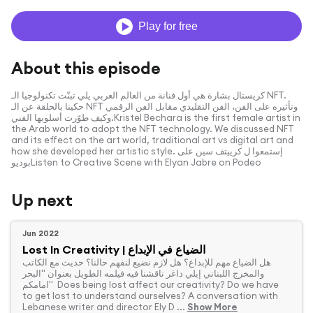
Play for free
About this episode
كريستال بشارة هي أول فنانة من العالم العربي يلي تبنّت تكنولوجيا الـ NFT.
حكينا بالحلقة عن الـ NFT وتأثيره على الفن، الفن التقليدي مقابل الفن الرقمي
وكيف طوّرت أسلوبها الفني.Kristel Bechara is the first female artist in
the Arab world to adopt the NFT technology. We discussed NFT
and its effect on the art world, traditional art vs digital art and
how she developed her artistic style. إستمعوا ل كرييتف سين على
بوديوListen to Creative Scene with Elyan Jabre on Podeo
Up next
Jun 2022
Lost In Creativity | الضياع في الإبداع
‏هل الضياع مهم للإبداع؟ هل لازم نضيع لنفهم حالنا؟ حديث مع الكاتب
والمخرج اللبناني إيلي داغر ناقشنا فيه فيلمه الطويل بعنوان "البحر
امامكم" Does being lost affect our creativity? Do we have
to get lost to understand ourselves? A conversation with
Lebanese writer and director Ely D ...
Show More