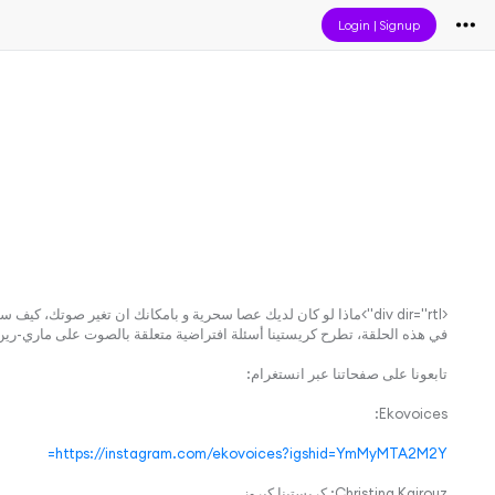
Login
|
Signup
<div dir="rtl">ماذا لو كان لديك عصا سحرية و بامكانك ان تغير صوتك، كيف سيصبح؟ أو ماذا لو أصبت باحدى مشاكل الصوت أو فقدته بالكامل؟
في هذه الحلقة، تطرح كريستينا أسئلة افتراضية متعلقة بالصوت على ماري-رين ل
تابعونا على صفحاتنا عبر انستغرام:
Ekovoices:
https://instagram.com/ekovoices?igshid=YmMyMTA2M2Y=
Christina Kairouz: كريستينا كيروز