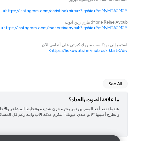
https://instagram.com/christinakairouz?igshid=YmMyMTA2M2Y=
Marie Reine Ayoub: ماري رين ايوب
https://instagram.com/mariereineayoub?igshid=YmMyMTA2M2Y=
استمع إلى بودكاست مبروك كبرتي على أنغامي الآن
https://hakawati.fm/mabrouk-kbirti</div>
See All
ما علاقة الصوت بالحداد؟
‏عندما نفقد أحد المقربين نمر بفترة حزن شديدة وتتخابط المشاعر والأحاس
و تطرح أغنيتها "لانو عندي عيونك" لتكرم علاقة الأب وابته رغم كل المساف