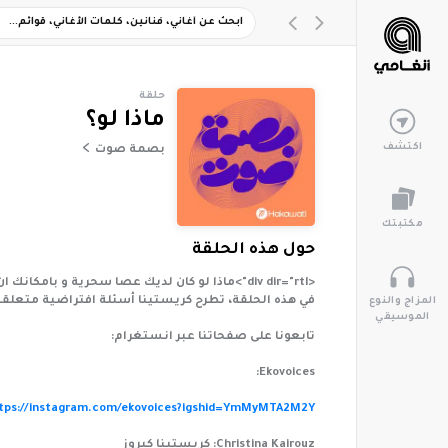
حلقة
ماذا لو؟
اكتشف
بصمة صوت
مكتبتك
حول هذه الحلقة
<div dir="rtl">ماذا لو كان لديك عصا سحرية و بامكانك ان تغير صوتك، كيف سيصبح؟ أو ماذا لو أصبت باحدى مشاكل الصوت أو فقدته بالكامل؟
في هذه الحلقة، تطرح كريستينا أسئلة افتراضية متعلقة
المزاج والنوع
الموسيقي
تابعونا على صفحاتنا عبر انستغرام:
Ekovoices:
tps://instagram.com/ekovoices?igshid=YmMyMTA2M2Y=
Christina Kairouz: كريستينا كيروز