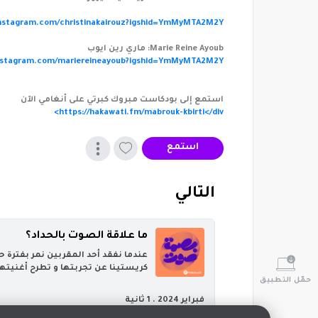
instagram.com/christinakairouz?igshid=YmMyMTA2M2Y=
Marie Reine Ayoub: ماري رين ايوب
instagram.com/mariereineayoub?igshid=YmMyMTA2M2Y=
استمع إلى بودكاست مبروك كبرتي على أنغامي الآن
https://hakawati.fm/mabrouk-kbirti</div>
استمع
‏التالي
ما علاقة الصوت بالحداد؟
‏عندما نفقد أحد المقربين نمر بفترة
كريستينا عن تجربتها و تطرح أغنيتها 
حمّل التطبيق
فبراير 2024 .
1 ثانية