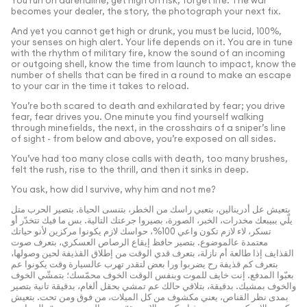
You run on adrenaline, get high on risk, forget life. The war
becomes your dealer, the story, the photograph your next fix.
And yet you cannot get high or drunk, you must be lucid, 100%,
your senses on high alert. Your life depends on it. You are in tune
with the rhythm of military fire, know the sound of an incoming
or outgoing shell, know the time from launch to impact, know the
number of shells that can be fired in a round to make an escape
to your car in the time it takes to reload.
You’re both scared to death and exhilarated by fear; you drive
fear, fear drives you. One minute you find yourself walking
through minefields, the next, in the crosshairs of a sniper’s line
of sight - from below and above, you’re exposed on all sides.
You’ve had too many close calls with death, too many brushes,
felt the rush, rise to the thrill, and then it sinks in deep.
You ask, how did I survive, why him and not me?
بتعيش عل أدرينالين، بتعبي راسك من الخطر، بتنسى الحياة. بتصير الحرب متل
يلّي ببيبعك مخدرات، الخبر، الصورة، بصيروا جرعتك التالية. بس ما فيك تتخدّر أو
تسكر، لاء لازم تكون واعي 100%، حواسك لازم يكونوا مركزين لأنو حياتك
معتمدة عالموضوع. بتصير حافظ إيقاع الرصاص العسكري، بتعرف صوت
القذايف إذا طالعة أم نازلة، بتعرف قدي الوقت من إطلاق القذيفة لحين وصولها،
بتعرف كم قذيفة رح يضربوا ورا بعض لتقدر تهرب عالسيارة وقت يكونوا عم
بعبّوا المدفع. إنت خايف للموت وبنفس الوقت الخوف محمّسك؛ بتمشّي الخوف
والخوف بمشيك. بدقيقة، بتلاقي حالك عم تمشي بحقل ألغام، بدقيقة تانية بتصير
بمدى نظر القناص، يعني مكشوف من كل الميلات، من فوق ومن تحت. بتعيش