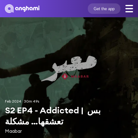
Get the app
Feb 2024
30m 49s
S2 EP4 - Addicted | بس 
تعشقها… مشكلة
Maabar