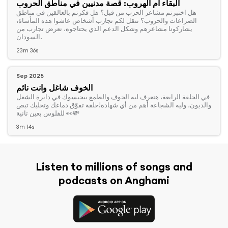
البقاء أم الهروب: قصة مدنيين في مناطق الحروب
‏هل اختبرتم مشاعر الحرب من قبل؟ هل فكرتم بالعالقين في مناطق
الصراعات والحروب؟ ننقل لكم تجارب أشخاص عاشوا هذه المأساة،
يشاركونا مشاعرهم وشكل الدعم الذي يحتاجوه، نعرض تجارب من
السودان.
23m 36s
Sep 2025
الخوف شاغل وانت نائم
‏في الحلقة الرابعة، هنعرف ليه الخوف والطمع بيحبسوك في دايرة الشغل
والديون، وليه الشجاعة أهم من أي شهادة!حلقة تفوّق دماغك وتخليك تبص
للفلوس بعين تانية 👀💸
3m 14s
Listen to millions of songs and
podcasts on Anghami