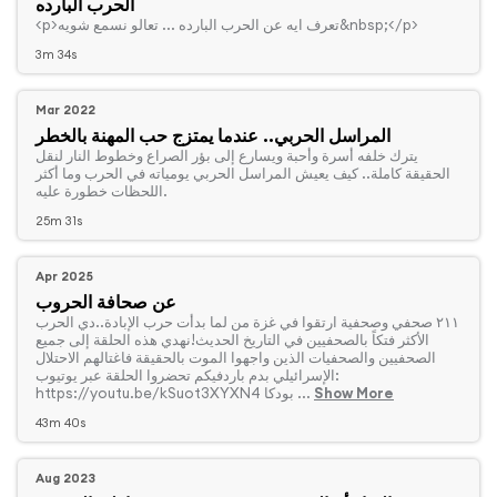
الحرب البارده
‏<p>تعرف ايه عن الحرب البارده ... تعالو نسمع شويه&nbsp;</p>
3m 34s
Mar 2022
المراسل الحربي.. عندما يمتزج حب المهنة بالخطر
‏يترك خلفه أسرة وأحبة ويسارع إلى بؤر الصراع وخطوط النار لنقل
الحقيقة كاملة.. كيف يعيش المراسل الحربي يومياته في الحرب وما أكثر
اللحظات خطورة عليه.
25m 31s
Apr 2025
عن صحافة الحروب
‏٢١١ صحفي وصحفية ارتقوا في غزة من لما بدأت حرب الإبادة..دي الحرب
الأكثر فتكاً بالصحفيين في التاريخ الحديث!نهدي هذه الحلقة إلى جميع
الصحفيين والصحفيات الذين واجهوا الموت بالحقيقة فاغتالهم الاحتلال
الإسرائيلي بدم باردفيكم تحضروا الحلقة عبر يوتيوب:
https://youtu.be/kSuot3XYXN4 بودكا ...
Show More
43m 40s
Aug 2023