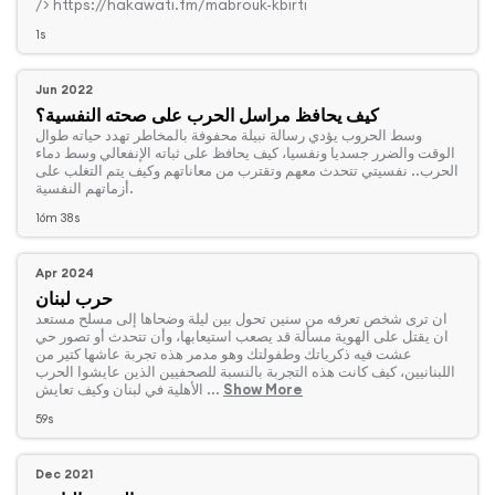
/> https://hakawati.fm/mabrouk-kbirti
1s
Jun 2022
كيف يحافظ مراسل الحرب على صحته النفسية؟
‏وسط الحروب يؤدي رسالة نبيلة محفوفة بالمخاطر تهدد حياته طوال
الوقت والضرر جسديا ونفسيا، كيف يحافظ على ثباته الإنفعالي وسط دماء
الحرب.. نفسيتي تتحدث معهم وتقترب من معاناتهم وكيف يتم التغلب على
أزماتهم النفسية.
16m 38s
Apr 2024
حرب لبنان
‏ان ترى شخص تعرفه من سنين تحول بين ليلة وضحاها إلى مسلح مستعد
ان يقتل على الهوية مسألة قد يصعب استيعابها، وأن تتحدث أو تصور حي
عشت فيه ذكرياتك وطفولتك وهو مدمر هذه تجربة عاشها كتير من
اللبنانيين، كيف كانت هذه التجربة بالنسبة للصحفيين الذين عايشوا الحرب
الأهلية في لبنان وكيف تعايش ...
Show More
59s
Dec 2021