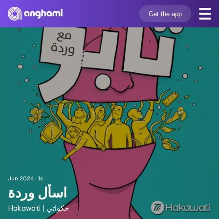
Get the app
Jun 2024
1s
اسأل وردة
Hakawati | حكواتي