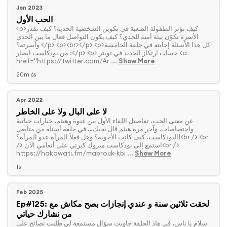
Jan 2023
الحب الأول
الأسرة تكوّن بيئة آمنة للحدي؟ كيف يكون التواصل فعال ما بين الحدي
وأسرته؟ </p> <p><br></p> <p>كل هذا الأسئلة إجابته في حلقة الخامسة
من بودكاست ابصار :</p> <p> حساب ارتكاز الجديد في تويتر <a
href="https://twitter.com/Ar ...
Show More
20m 6s
Apr 2022
لا على البال ولا على الخاطر
‏عن معنى الحب، تفاصيل اللقاء الأول بين غنوة وهيثم، خيارات حياتية
واختصاصات، وآخر مرة هيثم قال بحبك… في حلقة أسئلة من متابعي
البودكاست. كيف كانت الأجوبة؟ وهل فعلاً المرأة عدو المرأة؟!<br /> <br
/> استمع إلى بودكاست مبروك كبرتي على أنغامي الآن<br />
https://hakawati.fm/mabrouk-kbi ...
Show More
1s
Feb 2025
Ep#125: لحقت ثلاثين سنة و عندي إنجازات بصح مكاش مع
من نشارك حياتي
‏سلام يا ناس، في هاذ الحلقة جاوبت سؤال مستمعة لي طلبت نصائح على