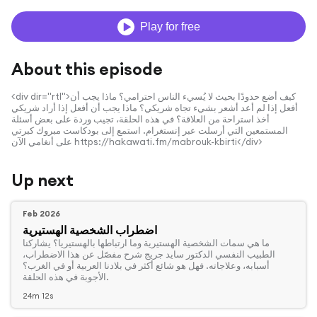
Play for free
About this episode
<div dir="rtl">كيف أضع حدودًا بحيث لا يُسيء الناس احترامي؟ ماذا يجب أن
أفعل إذا لم أعد أشعر بشيء تجاه شريكي؟ ماذا يجب أن أفعل إذا أراد شريكي
أخذ استراحة من العلاقة؟ في هذه الحلقة، تجيب وردة على بعض أسئلة
المستمعين التي أرسلت عبر إنستغرام. استمع إلى بودكاست مبروك كبرتي
على أنغامي الآن https://hakawati.fm/mabrouk-kbirti</div>
Up next
Feb 2026
اضطراب الشخصية الهستيرية
‏ما هي سمات الشخصية الهستيرية وما ارتباطها بالهستيريا؟ يشاركنا
الطبيب النفسي الدكتور سايد جريج شرح مفصّل عن هذا الاضطراب،
أسبابه، وعلاجاته. فهل هو شائع أكثر في بلادنا العربية أو في الغرب؟
الأجوبة في هذه الحلقة.
24m 12s