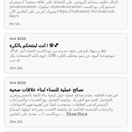
كذلك، فكيف يساعد الزوجين على الحفاظ على علاقة صحية؟ انستغرام:
janaboureslan تيكتوك: drjanaboureslan استمع إلى بودكاست
مبروك كبرتي على أنغامي الآن https://hakawati.fm/mabrouk-
kbirti
9m 12s
Oct 2020
انت لبتتحكم بالكرة ! 🌸💕
‏اهلا و سهلا بكم في حلقه جديده من بودكاست الحياه أمل 🌿💕.
-موضوعنا اليوم عن منو بيتحكم بالكره 🙈😌. انوي لكم الإستفادة بكل
حب 🌿
12m 24s
Oct 2023
نصائح عملية للنساء لبناء علاقات صحية
‏في هذه الحلقة، نقدم نصائح عملية حول كيفية بناء الثقة بالنفس وتعزيز
التواصل الجيد مع الشريك، وكيفية التعامل مع التحديات والصراعات
المشتركة في العلاقات. سنتحدث أيضًا عن أهمية فهم الاحتياجات
والرغبات الجنسية الخاصة بكِ وكيفية التحدث بصراحة حولها. لسماع
Show More
بودكاست أ-ب تغذية على انغامي: ...
29m 25s