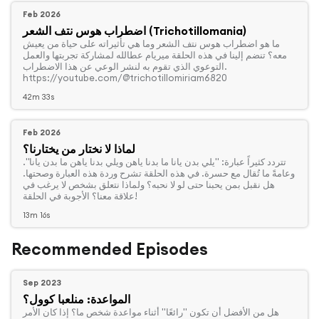
Feb 2026
اضطراب هوس نتف الشعر (Trichotillomania)
‏ما هو اضطراب هوس نتف الشعر وما هي تأثيراته على حياة من يعيش
معه؟ تنضم إلينا في هذه الحلقة ميريام عطالله لمشاركة تجربتها والعمل
التوعوي الذي تقوم به لنشر الوعي عن هذا الاضطراب.
https://youtube.com/@trichotillomiriam6820
42m 33s
Feb 2026
لماذا لا نختار من يختارنا؟
‏تتردد كثيراً عبارة: "يلي بدن يانا ما بدنا ياهن ويلي بدنا ياهن ما بدن يانا".
وعامةً ما تُقال مع حسرة. في هذه الحلقة تشرح وردة هذه العبارة وصحتها.
هل نقبل بمن يحبنا حتى لو لا نحبه؟ ولماذا نتعلق بشخص لا يرغب في
علاقة معنا؟ الأجوبة في الحلقة!
13m 16s
Recommended Episodes
Sep 2023
المواعدة: منلعبا كوول؟
‏هل من الأفضل أن تكون "رائعًا" أثناء مواعدة شخص ما؟ إذا كان الأمر