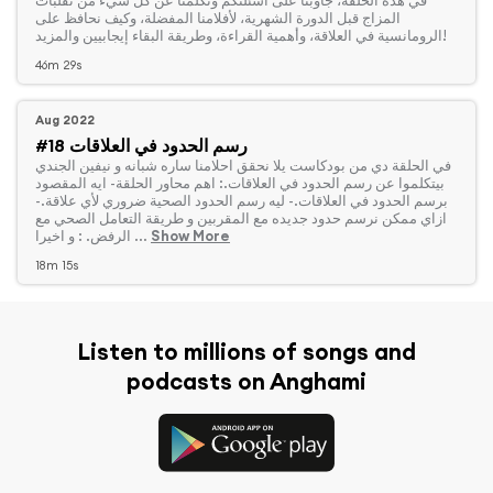
‏في هذه الحلقة، جاوبنا على أسئلتكم وتكلمنا عن كل شيء من تقلبات
المزاج قبل الدورة الشهرية، لأفلامنا المفضلة، وكيف نحافظ على
الرومانسية في العلاقة، وأهمية القراءة، وطريقة البقاء إيجابيين والمزيد!
46m 29s
Aug 2022
#18 رسم الحدود في العلاقات
‏في الحلقة دي من بودكاست يلا نحقق احلامنا ساره شبانه و نيفين الجندي
بيتكلموا عن رسم الحدود في العلاقات.: اهم محاور الحلقة- ايه المقصود
برسم الحدود في العلاقات.- ليه رسم الحدود الصحية ضروري لأي علاقة.-
ازاي ممكن نرسم حدود جديده مع المقربين و طريقة التعامل الصحي مع
Show More
الرفض. : و اخيرا ...
18m 15s
Listen to millions of songs and
podcasts on Anghami