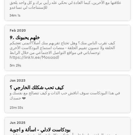
علاقتها مع الآخرين. كيما العادة لي نحكي عله رأيي برك و كل واحد يلحق
للإستنتاجات لي تساعدو
34m 1s
Feb 2020
9. خلهم يحبونك
‏كيف تقرب الناس منك؟ وهل تحتاج تقربهم منك أصلاً؟أتمنى تعجبكم
الحلقة ولا تنسون تقييم الحلقة - منصات استماع البودكاست الأخرى
وحساباتي في مواقع التواصل الاجتماعي من خلال الرابط:
https://linktr.ee/Mosaad1
5m 29s
Jan 2023
كيف تحب شكلك الخارجي ؟
‏في هذا البودكاست سوف اناقش حب الذات و كيف تتصالح مع نفسك و
جسدك ❤️ ‎
23m 33s
Jun 2025
بودكاست لادلي - اسألة و اجوبة