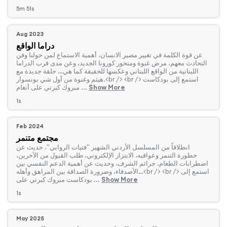
5m 51s
Aug 2023
دراما الواقع
‏عن قوة الكلمة في تغيير مصير الانسان، أهمية الاستماع لمن حولنا وفن
التحادث معهم، مرض غنوة ومتحور كورونا الجديد، وعن مدى قرب الدراما
اللبنانية من الواقع اللبناني وعكسها للحقيقة كما هي… حلقة جديدة مع
هيثم وغنوة من أول شي بونسوار.<br /> <br /> استمع إلى بودكاست
Show More
مبروك كبرتي على أنغام ...
1s
Feb 2024
مجتمع متنمر
‏انطلاقاً من المسلسل الأردني الشهير "فتيات الروابي"، حديث عن
خطورة التنمر وعواقبه، الابتزاز الإلكتروني، طلب القبول من الآخرين،
اضطرابات الطعام، جرائم الشرف، وحديث عن أهمية الدعم النفسي بين
الأصدقاء، وضرورة الصداقة بين المراهق وأهله…<br /> <br /> استمع إلى
Show More
بودكاست مبروك كبرتي على ...
1s
May 2025