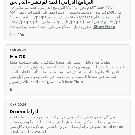
البرنامج الدرامي | قصة لم تنشر - الدم يحن
<p>"مع.. الأخوات بدوي ومحمد وحسين.. وصراعهم على الميراث.. فهل
الدم سيحن؟".</p><p>قصة: يوسف إدريس</p><p>إعداد: محمد علي
ماهر</p><p>إخراج: مصطفى صادق</p><p>اشترك في التمثيل:</p>
Show More
<p>زوزو نبيل - صلاح سرحان - عبد المنعم إبراهيم ...
26m 20s
Feb 2024
It's OK
‏انطلاقاً من وثائقي إليسا على منصة نتفلكس، حلقة حساسة مليئة
بالمشاعر والذكريات بين هيثم وغنوة… عن ألم خسارة الأهل، عن المرض،
التنمر، الإيمان بالذات والنجاح رغم المصاعب.. وعن تأثير علاقات الحب
السامة على صحتنا النفسية والجسدية.. في حلقة جديدة من أول شي
Show More
بونسوار.<br /> <br /> استمع ...
1s
Oct 2025
Drama الدراما
‏في كل مجموعة في دراما.وفي كل دراما، احنا موجوديين بطريقة أو
بأخرى.بهالحلقة نحكي بصراحة عن ليش مننجذب للدراما،وكيف ممكن
نعيش حياة أبسط… بدون ما نحس إنو لازم نعرف كل شي.social media
link:bio.site/awqat