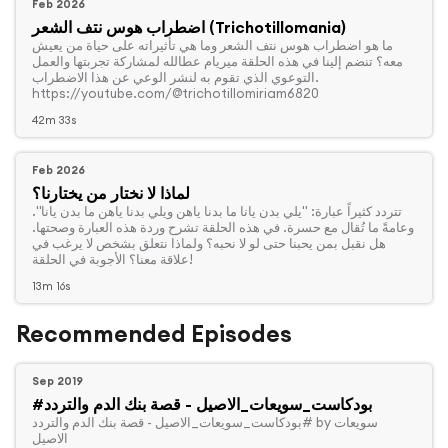
Feb 2026
اضطراب هوس نتف الشعر (Trichotillomania)
‏ما هو اضطراب هوس نتف الشعر وما هي تأثيراته على حياة من يعيش
معه؟ تنضم إلينا في هذه الحلقة ميريام عطالله لمشاركة تجربتها والعمل
التوعوي الذي تقوم به لنشر الوعي عن هذا الاضطراب.
https://youtube.com/@trichotillomiriam6820
42m 33s
Feb 2026
لماذا لا نختار من يختارنا؟
‏تتردد كثيراً عبارة: "يلي بدن يانا ما بدنا ياهن ويلي بدنا ياهن ما بدن يانا".
وعامةً ما تُقال مع حسرة. في هذه الحلقة تشرح وردة هذه العبارة وصحتها.
هل نقبل بمن يحبنا حتى لو لا نحبه؟ ولماذا نتعلق بشخص لا يرغب في
علاقة معنا؟ الأجوبة في الحلقة!
13m 16s
Recommended Episodes
Sep 2019
#بودكاست_سويعات_الاصيل - قصة بنك الدم والتردد
‏#بودكاست_سويعات_الاصيل - قصة بنك الدم والتردد by سويعات
الاصيل