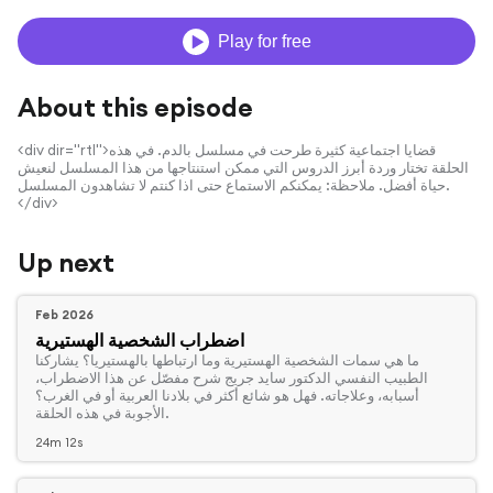
Play for free
About this episode
<div dir="rtl">قضايا اجتماعية كثيرة طرحت في مسلسل بالدم. في هذه
الحلقة تختار وردة أبرز الدروس التي ممكن استنتاجها من هذا المسلسل لنعيش
حياة أفضل. ملاحظة: يمكنكم الاستماع حتى اذا كنتم لا تشاهدون المسلسل.
</div>
Up next
Feb 2026
اضطراب الشخصية الهستيرية
‏ما هي سمات الشخصية الهستيرية وما ارتباطها بالهستيريا؟ يشاركنا
الطبيب النفسي الدكتور سايد جريج شرح مفصّل عن هذا الاضطراب،
أسبابه، وعلاجاته. فهل هو شائع أكثر في بلادنا العربية أو في الغرب؟
الأجوبة في هذه الحلقة.
24m 12s