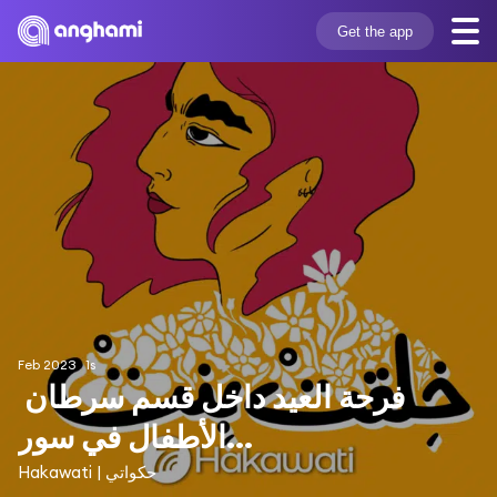
Get the app
Feb 2023
1s
فرحة العيد داخل قسم سرطان 
الأطفال في سور...
Hakawati | حكواتي