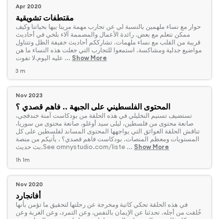
Apr 2020
مقتطفات تشويقية
‏حوار مع نساء ملهمين بالنسبة لي عن تجارب مهمة مرينا بيها بحياتنا وكيف
ممكن نتعلم مع بعض. رائدة الأعمال والمصممة آلاء بلخي في أحاديث
قريبة من القلب مع نساء ملهمات. تشارككم أحاديث خفيفة الظل وتتناول
مواضيع جدلية ومشاكسة. استمعوا للتجارب التي جعلت هذه النساء ما هن
Show More
عليه اليوم.لا تفوت ...
3 m
Nov 2023
المحتوى الفلسطيني على الجبهة .. فاهم قصدي ؟
‏تستضيف تسنيم النخليلي في هذه الحلقة من بودكاست آمنة خندقجي،
صانعة محتوى من فلسطين، ليلى سيد أوغلو، صانعة محتوى من سوريا،
تناقش الحلقة العوائق التي يواجهها المحتوى المساند لفلسطين على كل
المستويات ومعظم المنصات. بودكاست فاهم قصدي؟ ، يأتيكم من منصة
Show More
بث حديث.See omnystudio.com/liste ...
1h 1m
Nov 2020
أفانجارد
‏في هذه الحلقة تحكي كاتبة ومخرجة عن رحلتها لتحقيق ما تؤمن بأنها
خُلقت من أجله. تحدثنا عن الإيمان بالنفس، وعن التمرد، وعن الغربة وعن