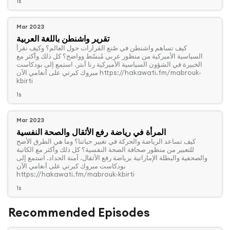
1s
Mar 2023
تقرير واشنطن باللغة العربية
‏كيف تساهم واشنطن في صُنع القرارات حول العالم؟ وكيف نقرأ
السياسية الأميركية من منظور عربي مُبسّط وواضح؟ كل ذلك وأكثر مع
الخبيرة في الشؤون السياسية الأميركية رنا أبتر. استمع إلى بودكاست
مبروك كبرتي على أنغامي الآن https://hakawati.fm/mabrouk-
kbirti
1s
Mar 2023
المرأة في رياضة رفع الأثقال والصحة النفسية
‏كيف تساعد الرياضة والحركة في تغيير حياتنا؟ وما هي الطرق الأصح
للتعبير من منظور صحافة الصحة النفسية؟ كل ذلك وأكثر مع الكاتبة
والصحفية والبطلة الإماراتية برياضة رفع الأثقال، آمنة الحداد. استمع إلى
بودكاست مبروك كبرتي على أنغامي الآن
https://hakawati.fm/mabrouk-kbirti
1s
Recommended Episodes