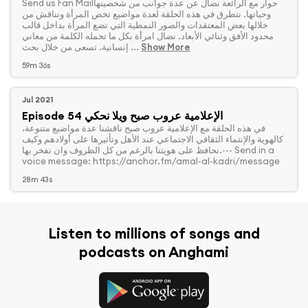
وحياتها. نتطرق في هذه الحلقة لعدة مواضيع تخص المرأة ونناقش من
خلالها بعض المعتقدات والصور النمطية التي تضع المرأة بداخل قالب
محدود الأفق وثنائي الأبعاد. نضال امرأة بكل ما تحمله الكلمة من معاني
Show More
إنسانية. تسعى من خلال بحث ...
59m 36s
Jul 2021
Episode 54 الإعلامية عروب صبح ويلا نحكي
‏في هذه الحلقة مع الإعلامية عروب صبح ناقشنا عدة مواضيع متنوعة،
كالهوية والإنتماء الثقافي الاجتماعي عند الأهل وتأثيرها على أولادهم وكيف
نحافظ على هويتنا بالرغم من كل الظروف وان نفخر بها.--- Send in a
voice message: https://anchor.fm/amal-al-kadri/message
28m 43s
Listen to millions of songs and
podcasts on Anghami