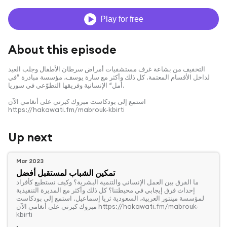
Play for free
About this episode
التخفيف من بشاعة غرف مستشفيات أمراض سرطان الأطفال وجلب العيد
لداخل الأقسام المعتمة. كل ذلك وأكثر مع سارة يوسف، مؤسسة مبادرة ”في
أمل“ الإنسانية وفريقها التطوّعي في سوريا.
استمع إلى بودكاست مبروك كبرتي على أنغامي الآن
https://hakawati.fm/mabrouk-kbirti
Up next
Mar 2023
تمكين الشباب لمستقبل أفضل
‏ما الفرق بين العمل الإنساني والتنمية البشرية؟ وكيف نستطيع كأفراد
إحداث فرق إيجابي في محيطتنا؟ كل ذلك وأكثر مع المديرة التنفيذية
لمؤسسة مينتور العربية، السعودية ثريا إسماعيل. استمع إلى بودكاست
مبروك كبرتي على أنغامي الآن https://hakawati.fm/mabrouk-
kbirti