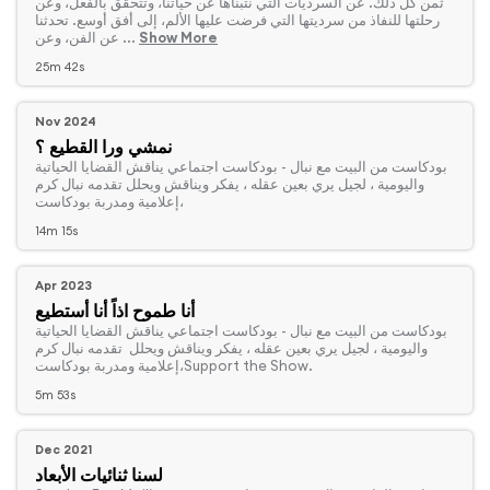
ثمن كل ذلك. عن السرديات التي نتبناها عن حياتنا، وتتحقق بالفعل، وعن
رحلتها للنفاذ من سرديتها التي فرضت عليها الألم، إلى أفق أوسع. تحدثنا
Show More
عن الفن، وعن ...
25m 42s
Nov 2024
نمشي ورا القطيع ؟
‏بودكاست من البيت مع نبال - بودكاست اجتماعي يناقش القضايا الحياتية
واليومية ، لجيل يري بعين عقله ، يفكر ويناقش ويحلل تقدمه نبال كرم
،إعلامية ومدربة بودكاست
14m 15s
Apr 2023
أنا طموح اذاً أنا أستطيع
‏بودكاست من البيت مع نبال - بودكاست اجتماعي يناقش القضايا الحياتية
واليومية ، لجيل يري بعين عقله ، يفكر ويناقش ويحلل تقدمه نبال كرم
،إعلامية ومدربة بودكاستSupport the Show.
5m 53s
Dec 2021
لسنا ثنائيات الأبعاد