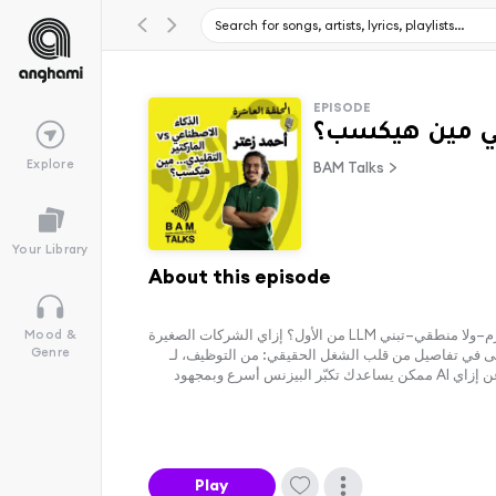
EPISODE
ب؟
Explore
BAM Talks
Your Library
About this episode
في الحلقة الجديدة من BAM Talks رجّعنا زعتر معانا من تاني… والمرة دي فتحنا ملف الذكاء الاصطناعي على واسع! قعدنا نتكلم بكل صراحة وبساطة عن: ليه مش لازم—ولا منطقي—تبني LLM من الأول؟ إزاي الشركات الصغيرة
Mood &
Genre
لنا بقى في تفاصيل من قلب الشغل الحقيقي: من التوظيف، لـ
خدمة العملاء، لـ متابعة الجودة… مع Use Cases بتحصل فعلاً في الشركات كل يوم. لو بتشتغل ماركتنج، SaaS، أو Founder… الحلقة دي هتديك منظور مختلف تمامًا عن إزاي AI ممكن يساعدك تكبّر البيزنس أسرع وبمجهود
Play