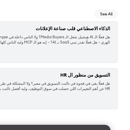
See All
الذكاء الاصطناعي قلب صناعة الإعلانات
الهري – هل فعلًا تقدر تبني SaaS بـ AI؟ – إيه هو الـ MCP وليه الناس كلها بتتكلم عنه؟ – الفرق بين الس ...
التسويق من منظور ال HR
HR عن أهم التغييرات اللي حصلت في سوق التوظيف، وليه أفضل تالنت بقى يا إما بيشتغل ريموت بالدولار أو بيس ...