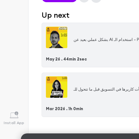
Up next
‏هل فعلًا الـ AI هيشيل شغل الـ Media Buyers؟ ولا الناس داخلة في hype أكبر من الحقيقة؟ في الحلقة دي اتكلمنا عن: – مستقبل الـ Performance Marketing – استخدام الـ AI بشكل عملي بعيد عن
May 26 .
44min 2sec
 في فجوة في تالنت التسويق في مصر؟ ولا المشكلة في طريقة التوظيف نفسها؟ في الحلقة دي من BAM Talks، اتكلمنا مع ياسمين Recruiter بدأت كاريرها في التسويق قبل ما تتحول للـ
Mar 2026 .
1h 0min
Install App