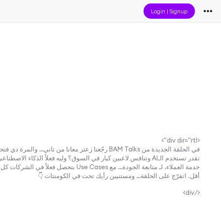
Login
|
Signup
<div dir="rtl">
تقدر تستخدم الـAI وتنافس لاعبين كبار في السوق؟ وليه فعلاً
أقل. اتفرّج على الحلقة… ومستنيين رأيك تحت في الكومنتات 👇
</div>