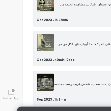
اد آثار تلك المرحلة. الحلقة 142 من بودكاست «وجدان» مع أسامة بن نجيفان. بإمكانك مشاهدة الحلقة من
Oct 2023 .
1h 25min
على الحياة فاتحة أبواب قلبها لكل من مر
Oct 2023 .
40min 12sec
كيف كان إحساسه بإنه شخص غريب وسط مجتمعه
Install App
Sep 2023 .
1h 8min