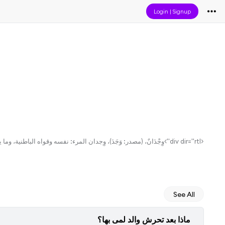
Login
|
Signup
<div dir="rtl">وِجْدَانٌ، (مصدر: وَجَدَ)، وِجدان المرء: نفسه وقواه الباطنية، وما يتأثر به من لذة أو ألم</div>
See All
ماذا بعد تحرش والد لمى بها؟