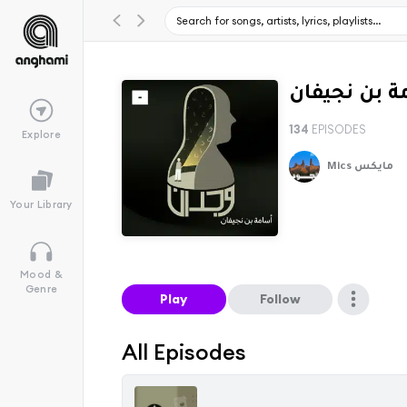
ة بن نجيفان
134
EPISODES
Explore
Mics مايكس
Your Library
Mood &
Genre
Play
Follow
All Episodes