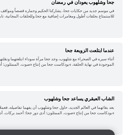
جحا وشلهوب يعودان في رمضان
‏في موسم جديد من حكايات جحا، يشاركنا الحكيم وحماره قصصاً ومواقف ط
للاستمتاع بحلقات أطول ومغامرات إضافية مع جحا.وللحلقات المجانية، تاب
عندما ابتلعت الزوبعة جحا
‏أثناء سيره في الصحراء مع شلهوب، وجد جحا مرآة سوداء ابتلعتهما ونقلتهم
الموجودة في نهاية الحلقة. »بودكاست جحا من إنتاج «صوت. الممثلون: أد
الشاب العبقري يساعد جحا وشلهوب
‏بعد بقائهما في العالم الجديد، حاول جحا وشلهوب أن يفهما تفاصيله، فعم
»بودكاست جحا من إنتاج «صوت. الممثلون: أدى دور جحا: أحمد بركات. أدى