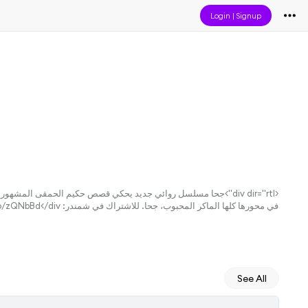
Login
|
Signup
<div dir="rtl">جحا مسلسل روائي جديد يحكي قصص حكيم الحمقى المش
في محورها كلها الماكر المحبوب، جحا. للاشتراك في شمندر: bio.to/zQNbBd</div>
See All