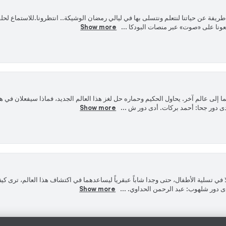
ريفة عن حياتنا لنتعلم ونتسلى بها في ليالي رمضان الوشيكة.. انتظرونا.للاستماع ل
عونا على «صوت» عبر منصات البودكا ...
Show more
ا إلى عالم آخر. يحاول الحكيم وحماره حل لغز هذا العالم الجديد، فماذا سيفعلان في ه
ى دور جحا: أحمد بركات. أدى دور ش ...
Show more
لا في تسلية الأطفال، حتى وجدا شاباً عبقرياً ليساعدهما في اكتشاف هذا العالم، ترى ك
 دور شلهوب: عبد الرحمن الحداوي. ...
Show more