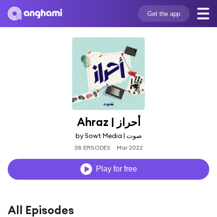
Get the app
Ahraz | أحراز
by Sowt Media | صوت
38 EPISODES
Mar 2022
Play for free
All Episodes