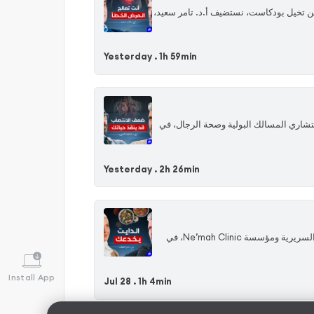
ن تخيل بودكاست، نستضيف أ.د. تامر سعيد،
Yesterday .
1h 59min
ستشاري المسالك البولية وصحة الرجال، في
Yesterday .
2h 26min
‏هل المشكلة فعلًا في قلة الإرادة، أم أننا صرنا نفهم أجسامنا بطريقة خاطئة؟في هذه الحلقة من تخيل بودكاست، نستضيف الدكتورة هيا العطار، أخصائية التغذية السريرية ومؤسسة Ne’mah Clinic، في
Install App
Jul 28 .
1h 4min