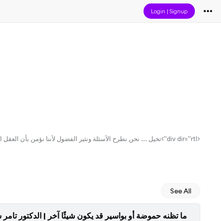
Login
|
Signup
<div dir="rtl">تخيل ... نحن نطرح الأسئلة ونثير الفضول لأننا نؤمن بأن العقل التحليلي الفضولي هو عقل حر..</div>
See All
ما تظنه حموضة أو بواسير قد يكون شيئًا آخر | الدكتور تامر