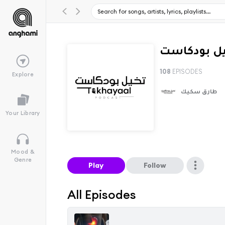
108
EPISODES
Explore
طارق سكيك
Your Library
Mood &
Genre
Play
Follow
All Episodes