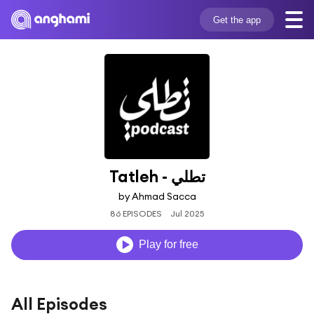
Get the app
Tatleh - تطلي
by Ahmad Sacca
86 EPISODES
Jul 2025
Play for free
All Episodes