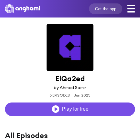
Get the app
ElQa2ed
by Ahmed Samir
6 EPISODES
Jun 2023
Play for free
All Episodes