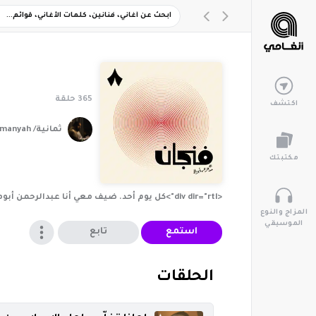
365
حلقة
اكتشف
ثمانية/ thmanyah
مكتبتك
<div dir="rtl">كل يوم أحد. ضيف معي أنا عبدالرحمن أبومالح. في بودكاست فنجان، سنأخذ من كل مذاق رشفة. لا معايير، ولا مواضيع محددة، لكن الأكيد، هنا كثير من المتعة والفائدة.</div>
المزاج والنوع
الموسيقي
استمع
تابع
‏الحلقات