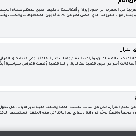
عروبتهم
العربية من المغرب إلى حدود إيران وأفغانستان.فكيف أصبح معظم علماء الإسلام
ي أمضى أكثر من 70 عامًا بين المخطوطات والكتب، وأنتج قرابة ...
 القرآن
امتحنت المسلمين، وأراقت الدماء وقتلت كبار العلماء، وهي فتنة خلق القرآن ال
ا كانت أكبر من مجرد قضية عقائدية، وإنما قضية وُظفت لأغراض سياسية أيضًا
ن لختم القرآن، لكن هل سألت نفسك: لماذا يصعب علينا تدبر الآيات؟ هل تحول 
 مرجعاً واقعيًا يوجّه قراراتنا ويعالج صراعاتنا؟في هذه الحلقة، نستضيف الدكتور