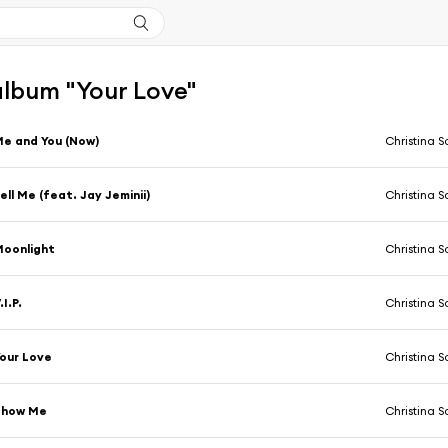
'album "Your Love"
e and You (Now)
Christina S
ell Me (feat. Jay Jeminii)
Christina S
oonlight
Christina S
.I.P.
Christina S
our Love
Christina S
Show Me
Christina S