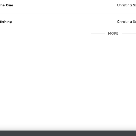
The One
Christina S
ishing
Christina S
MORE