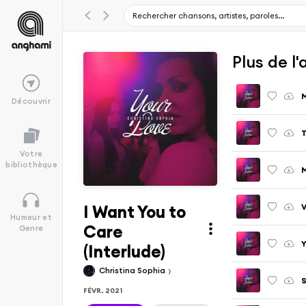
Plus de l
M
Découvrir
T
Votre
bibliothèque
M
I Want You to
V
Humeur et
Care
Genre
Y
(Interlude)
Christina Sophia
FÉVR. 2021