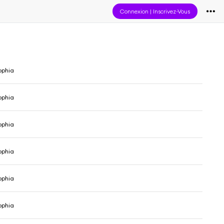
Connexion
|
Inscrivez-Vous
ophia
ophia
ophia
ophia
ophia
ophia