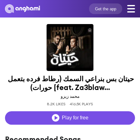
Get the app
حيتان بس بنراعي السمك (رطاط فرده بتعمل 
حورات) [feat. Za3blaw...
محمد زيزو
8.2K LIKES
416.5K PLAYS
Play for free
Recommended Songs