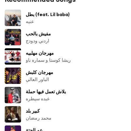
بطل (feat. Lil baba)
عنبه
مفيش بالحب
اردني ودودج
مهرجان مهلبيه
ريشا كوستا و سماره ناو
مهرجان كلبش
الباور العالي
بلاش تعمل فيها حملة
عبده سيطره
كبير بلد
محمد رمضان
عم الحتة