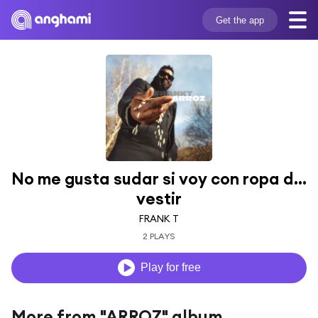
Get the app
No me gusta sudar si voy con ropa de 
vestir
FRANK T
2 PLAYS
Play for free
More from "ARROZ" album