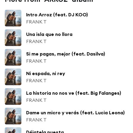
Intro Arroz (feat. DJ KOO)
FRANK T
Una isla que no llora
FRANK T
Si me pagas, mejor (feat. Dasilva)
FRANK T
Ni espada, ni rey
FRANK T
La historia no nos ve (feat. Big Falanges)
FRANK T
Dame un micro y verás (feat. Lucia Leona)
FRANK T
Déjatela puesta