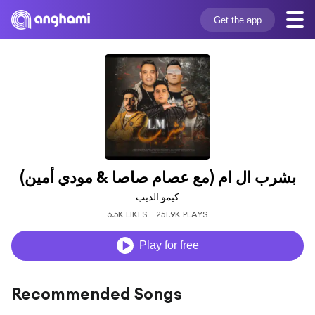
Get the app
بشرب ال ام (مع عصام صاصا & مودي أمين)
كيمو الديب
6.5K LIKES
251.9K PLAYS
Play for free
Recommended Songs