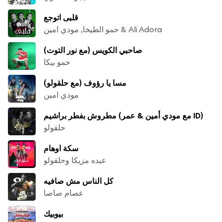
قلبى اتوجع
حمو الطيخا, مودي امين & Ali Adora
صاحبي الكويس (مع نور التوت)
حمو بيكا
مسا يا رؤوف (مع حلقولو)
مودي امين
مطروش بفطر براشيم (مع مودي أمين & عمر ID)
حلقولو
سكة اوهام
عبده مزيكا وحلقولو
كل الناس مش صافيه
عصام صاصا
بيوبيك