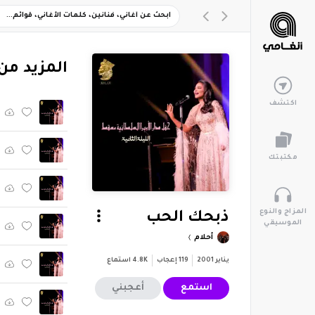
‏المزيد من
اكتشف
مكتبتك
المزاج والنوع
ذبحك الحب
الموسيقي
أحلام
يناير 2001
119
إعجاب
4.8K
استماع
استمع
أعجبني