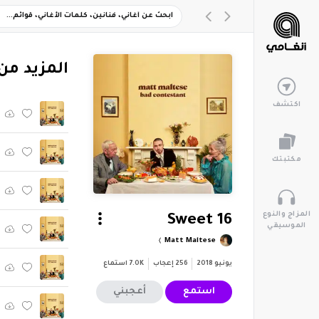
‏المزيد من ألبوم "t
اكتشف
مكتبتك
المزاج والنوع
Sweet 16
الموسيقي
Matt Maltese
يونيو 2018
256
إعجاب
7.0K
استماع
استمع
أعجبني