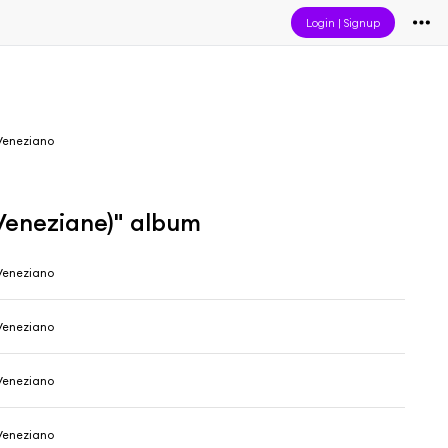
Login
|
Signup
Veneziano
Veneziane)" album
Veneziano
Veneziano
Veneziano
Veneziano