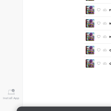
F
N
M
C
Install App