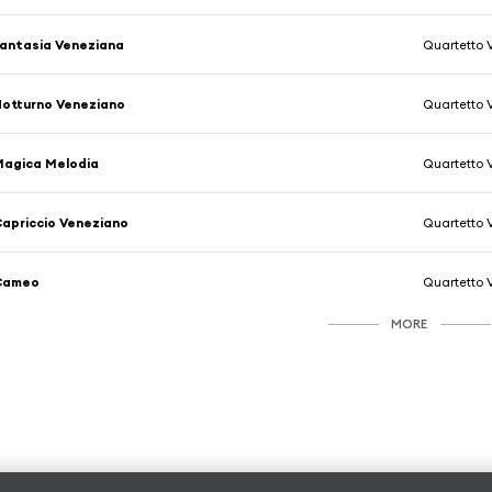
antasia Veneziana
Quartetto 
otturno Veneziano
Quartetto 
agica Melodia
Quartetto 
apriccio Veneziano
Quartetto 
Cameo
Quartetto 
MORE