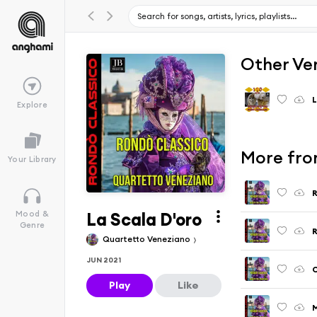
Other Ve
L
Explore
More fro
Your Library
La Scala D'oro
Mood &
Genre
Quartetto Veneziano
JUN 2021
C
Play
Like
M