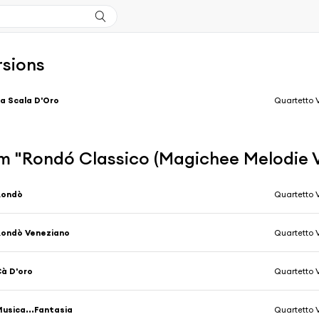
rsions
a Scala D'Oro
Quartetto 
m "Rondó Classico (Magichee Melodie 
Rondò
Quartetto 
Rondò Veneziano
Quartetto 
à D'oro
Quartetto 
usica...Fantasia
Quartetto 