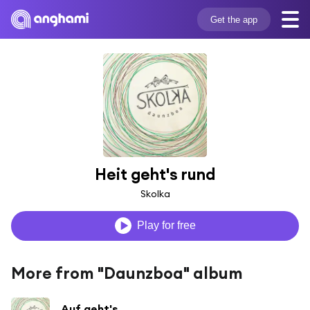
Get the app
Heit geht's rund
Skolka
Play for free
More from "Daunzboa" album
Auf geht's