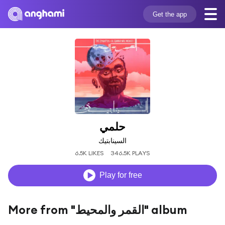
Get the app
حلمي
السينابتيك
6.5K LIKES
346.5K PLAYS
Play for free
More from "القمر والمحيط" album