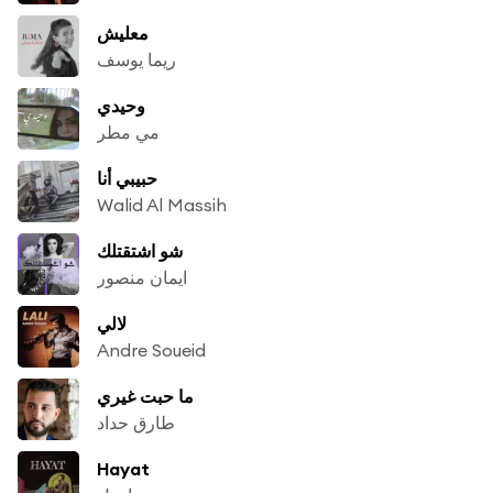
معليش
ريما يوسف
وحيدي
مي مطر
حبيبي أنا
Walid Al Massih
شو اشتقتلك
ايمان منصور
لالي
Andre Soueid
ما حبت غيري
طارق حداد
Hayat