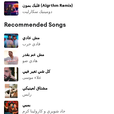
قلبك بمون (Algrthm Remix)
دومينيك سكارليت
Recommended Songs
مش عادي
فادي حرب
مش عم بقدر
هادي ضو
كل شي تغير فيي
علاء موسى
مشتاق لعينيكي
رابس
بمبي
جاد شويري و كارولينا كرم