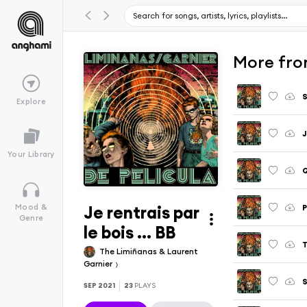
More fro
S
Explore
J
Your Library
Q
Je rentrais par
P
Mood &
Genre
le bois ... BB
T
The Limiñanas & Laurent
Garnier
SEP 2021
23
PLAYS