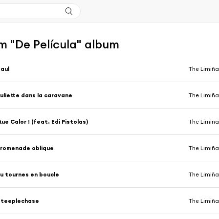
m "De Película" album
aul
The Limiña
uliette dans la caravane
The Limiña
ue Calor ! (feat. Edi Pistolas)
The Limiña
romenade oblique
The Limiña
u tournes en boucle
The Limiña
Steeplechase
The Limiña