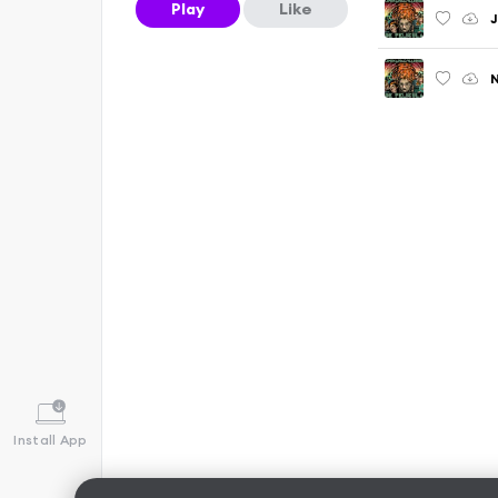
Play
Like
J
N
Install App