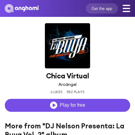
Get the app
Chica Virtual
Arcángel
6 LIKES
582 PLAYS
Play for free
More from "DJ Nelson Presenta: La
Buya Vol. 2" album