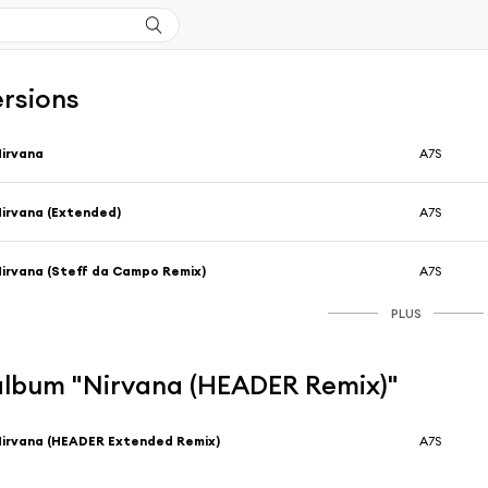
ersions
irvana
A7S
irvana (Extended)
A7S
irvana (Steff da Campo Remix)
A7S
PLUS
'album "Nirvana (HEADER Remix)"
irvana (HEADER Extended Remix)
A7S