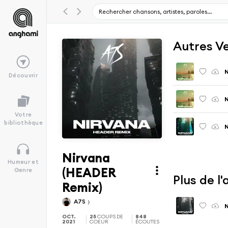
Autres V
N
Découvrir
N
Votre
bibliothèque
N
Nirvana
Humeur et
(HEADER
Genre
Plus de l
Remix)
A7S
N
OCT.
25
COUPS DE
848
2021
COEUR
ÉCOUTES