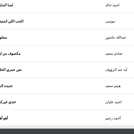
احمد خالد
لسا البداي
موسى
الحب اللي اتمنيت
عبدالله عاشور
محلو
شادى سعيد
مكسوف من اي
آيه عبد الرؤوف
نص عمري الحل
هيثم سعيد
جديده لان
احمد عليان
عندي غيركو
أحمد زعيم
أهو أه