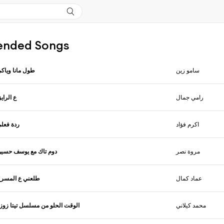
nded Songs
سامو زين
طول مانا وياك
رامي جمال
ع الراي
اكرم فؤاد
ردة فعل
مروة نصر
دوم تاك مع يوسف حسي
عماد كمال
طلعني ع المسر
محمد كيلاني
الوقت الحلو من مسلسل تيتا زوز