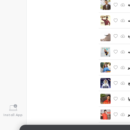
ة
ه
ة
ه
و
ج
ا
و
Install App