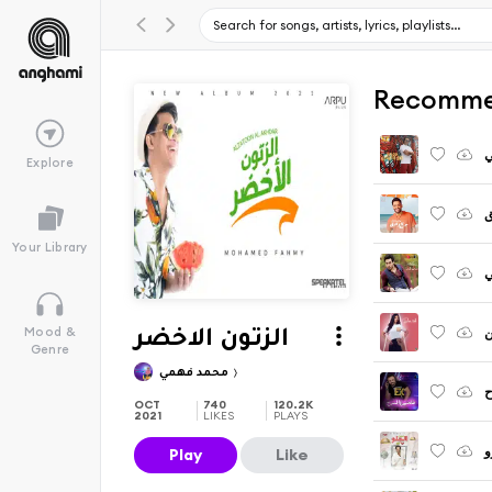
Recomme
ي
Explore
ق
Your Library
ي
ن
Mood &
الزتون الاخضر
Genre
محمد فهمي
ح
OCT
740
120.2K
2021
LIKES
PLAYS
و
Play
Like