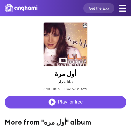
Get the app
أول مرة
ديانا حداد
5.2K LIKES
346.5K PLAYS
Play for free
More from "أول مره" album