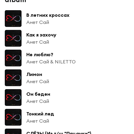
В летних кроссах
Анет Сай
Как я захочу
Анет Сай
Не люблю?
Анет Сай & NILETTO
Лимон
Анет Сай
Он беден
Анет Сай
Тонкий лед
Анет Сай
СЛЁЗЫ (Из т/ш "Пацанки")