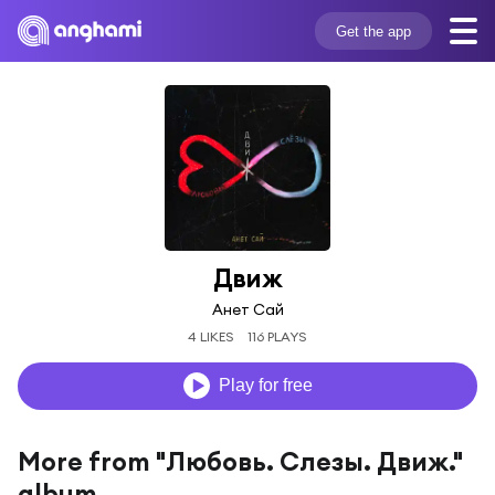
Get the app
Движ
Анет Сай
4 LIKES
116 PLAYS
Play for free
More from "Любовь. Слезы. Движ."
album