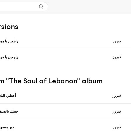
rsions
فيروز
راجعين يا هو
فيروز
راجعين يا هو
m "The Soul of Lebanon" album
فيروز
أعطني النا
فيروز
حبيتك بالصي
فيروز
حبوا بعضه