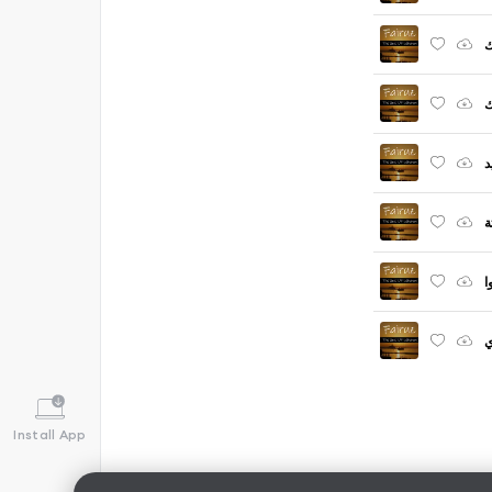
ك
ك
د
ة
ا
Install App