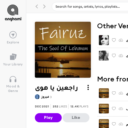
Other Ve
ى
Explore
ى
Your Library
More fro
Mood &
راجعين يا هوى
Genre
ي
فيروز
DEC 2021
252
LIKES
12.4K
PLAYS
ف
Play
Like
م