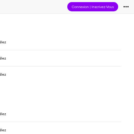
Connexion
|
Inscrivez-Vous
ález
ález
ález
ález
ález