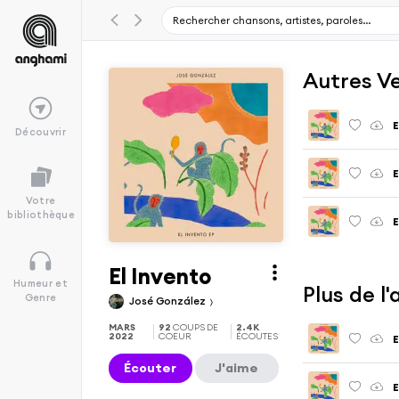
Autres V
E
Découvrir
E
Votre
bibliothèque
E
El Invento
Humeur et
Plus de l
Genre
José González
MARS
92
COUPS DE
2.4K
2022
COEUR
ÉCOUTES
E
Écouter
J'aime
E