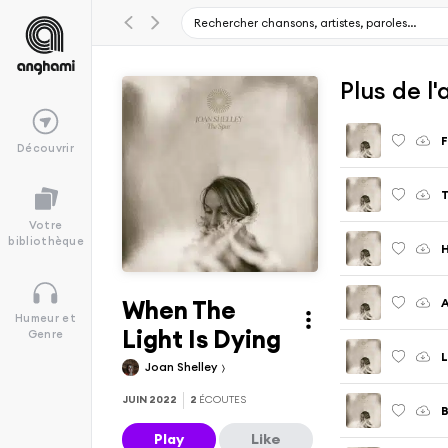
Plus de l
F
Découvrir
T
Votre
bibliothèque
When The
A
Humeur et
Light Is Dying
Genre
L
Joan Shelley
JUIN 2022
2
ÉCOUTES
B
Play
Like