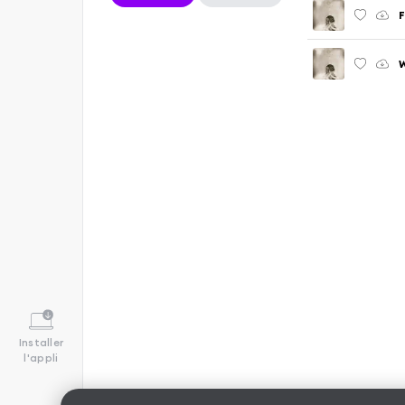
W
Installer
l'appli