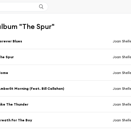
'album "The Spur"
orever Blues
Joan Shell
he Spur
Joan Shell
Home
Joan Shell
mberlit Morning (feat. Bill Callahan)
Joan Shell
ike The Thunder
Joan Shell
reath For The Boy
Joan Shell