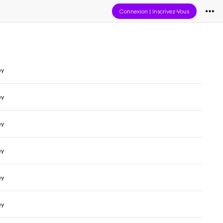
Connexion
|
Inscrivez-Vous
ey
ey
ey
ey
ey
ey