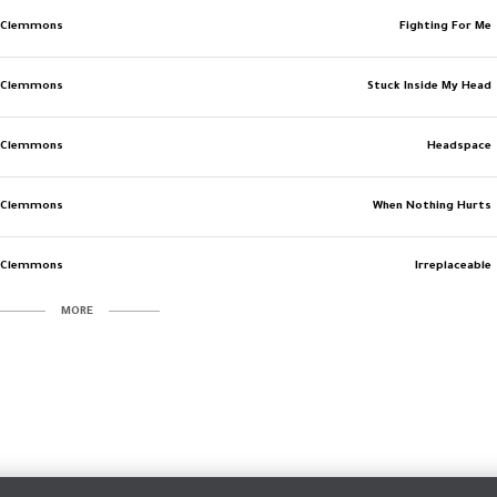
y Clemmons
Fighting For Me
y Clemmons
Stuck Inside My Head
y Clemmons
Headspace
y Clemmons
When Nothing Hurts
y Clemmons
Irreplaceable
MORE