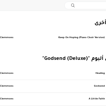
أخرى
y Clemmons
Keep On Hoping (Piano Choir Version)
Godsend (Delu)"
y Clemmons
Healing
y Clemmons
Godsend
y Clemmons
A Little Faith