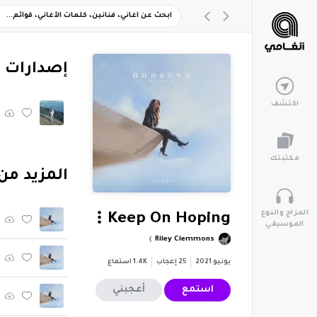
‏إصدارات 
اكتشف
مكتبتك
‏المزيد من ألبوم "xe
المزاج والنوع
Keep On Hoping
الموسيقي
Riley Clemmons
يونيو 2021
25
إعجاب
1.4K
استماع
استمع
أعجبني