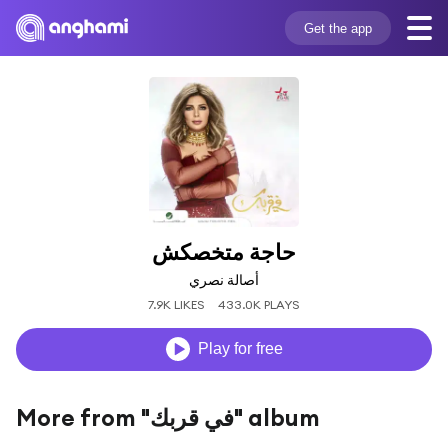
Get the app
حاجة متخصكش
أصالة نصري
7.9K LIKES
433.0K PLAYS
Play for free
More from "في قربك" album