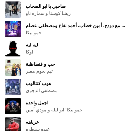
صاحبي يا ابو الصحاب
ريشا كوستا و سماره ناو
عيد ميلاد عظمتي مع دودج، أمين خطاب، أحمد نفاع ومصطفى عصام
حمو بيكا
ليه ليه
اوكا
حب و فنطاظية
تيم نجوم مصر
هوب كنتالوب
مصطفى الدجوى
اجمل واحدة
حمو بيكا٬ ابو ليله و مودي أمين
خرباهه
عبده سيطره