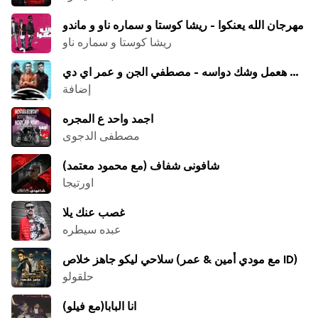
مهرجان الله يعنكوا - ريشا كوستا و سماره ناو و ماندو
ريشا كوستا و سماره ناو
مهرجان هعمل وشك دواسه - مصطفي الجن و عمر اي دي
إضافة
اجمد واحد ع المجره
مصطفى الدجوى
شافونى شفاف (مع محمود معتمد)
اورتيجا
غصب عنك يلا
عبده سيطره
سلاحي ليكو جاهز خلاص (مع مودي أمين & عمر ID)
حلقولو
انا البابا(مع فيلو)