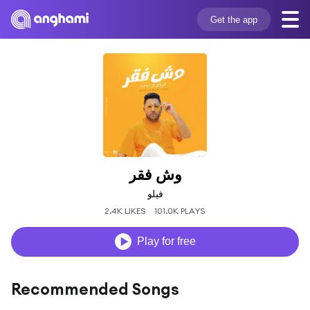
Get the app
وش فقر
فيلو
2.4K LIKES
101.0K PLAYS
Play for free
Recommended Songs