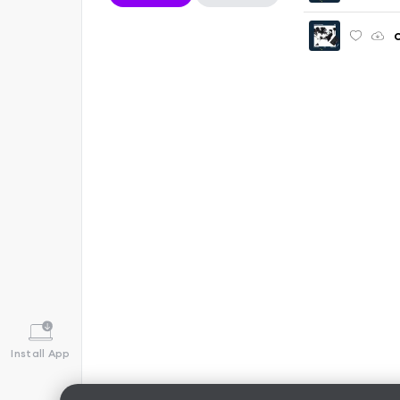
C
Install App