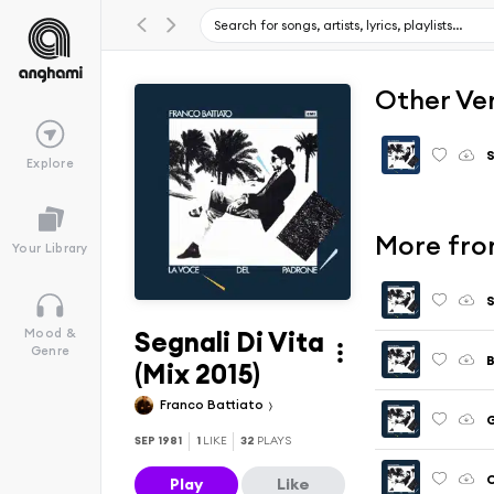
Other Ve
S
Explore
More fro
Your Library
S
Segnali Di Vita
Mood &
Genre
B
(Mix 2015)
Franco Battiato
G
SEP 1981
1
LIKE
32
PLAYS
C
Play
Like