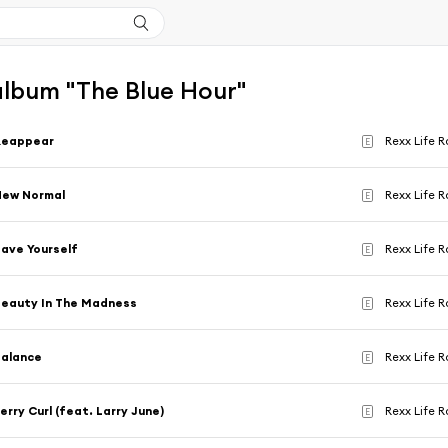
'album "The Blue Hour"
Reappear
Rexx Life R
E
New Normal
Rexx Life R
E
ave Yourself
Rexx Life R
E
eauty In The Madness
Rexx Life R
E
Balance
Rexx Life R
E
erry Curl (feat. Larry June)
Rexx Life R
E