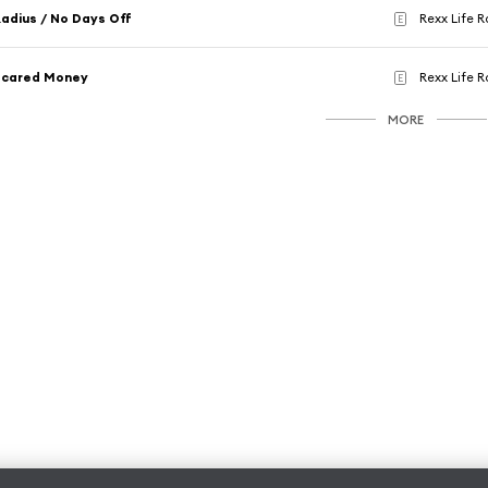
adius / No Days Off
Rexx Life R
E
Scared Money
Rexx Life R
E
MORE