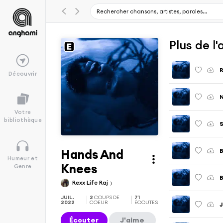
Plus de l
Découvrir
Votre
bibliothèque
S
Hands And
B
Humeur et
Knees
Genre
Rexx Life Raj
JUIL.
2
COUPS DE
71
2022
COEUR
ÉCOUTES
J
Écouter
J'aime