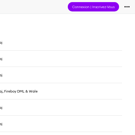
Connexion
|
Inscrivez-Vous
aj
aj
aj
aj, Fireboy DML & Wale
aj
aj