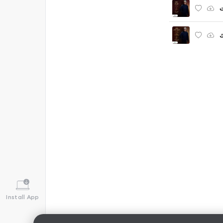
ت
ك
Install App