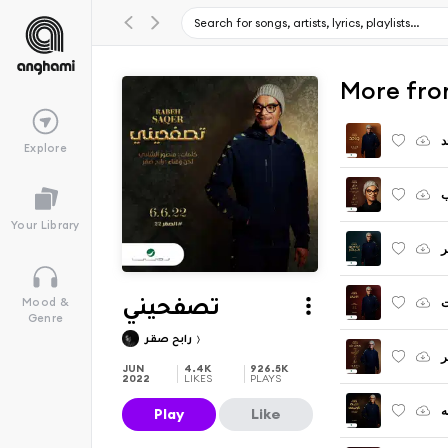
د
Explore
ب
Your Library
ر
ت
Mood &
تصفحيني
Genre
رابح صقر
ر
JUN
4.4K
926.5K
2022
LIKES
PLAYS
ه
Play
Like