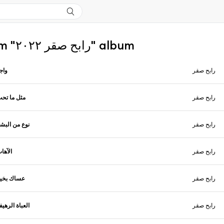
More from "رابح صقر ٢٠٢٢" album
رابح صقر
واج
رابح صقر
مثل ما تح
رابح صقر
نوع من البش
رابح صقر
الآها
رابح صقر
عساك بخي
رابح صقر
العباة الرهيف