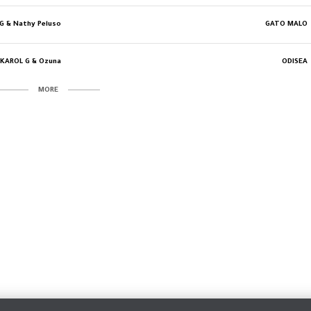
G & Nathy Peluso
GATO MALO
KAROL G & Ozuna
ODISEA
MORE