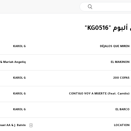
وم "KG0516"
KAROL G
DÉJALOS QUE MIREN
& Mariah Angeliq
EL MAKINON
KAROL G
200 COPAS
KAROL G
CONTIGO VOY A MUERTE (feat. Camilo)
KAROL G
EL BARCO
uel AA & J. Balvin
LOCATION
E