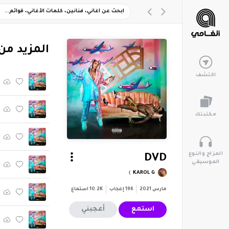
‏المزيد من ألب
اكتشف
مكتبتك
المزاج والنوع
DVD
الموسيقي
KAROL G
مارس 2021
196
إعجاب
10.2K
استماع
استمع
أعجبني