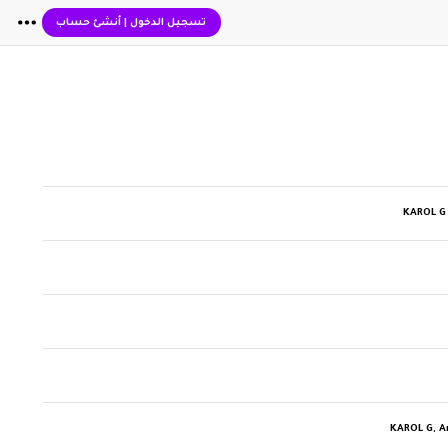
تسجيل الدخول
|
أنشئ حساب
KAROL G 
KAROL G, An